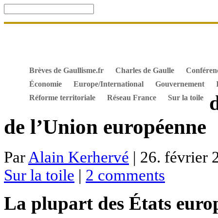
Accueil
De Gaulle, souvenir et fidélité
DOSSIER. Dro
Mes ouvrages
S’abonner gratuitement aux articles de 
Textes constitutionnels
Hommes de l’Histoire
Docum
Brèves de Gaullisme.fr
Charles de Gaulle
Conféren
Économie
Europe/International
Gouvernement
Réforme territoriale
Réseau France
Sur la toile
de l’Union européenne
Par
Alain Kerhervé
| 26. février 
Sur la toile
|
2 comments
La plupart des États euro