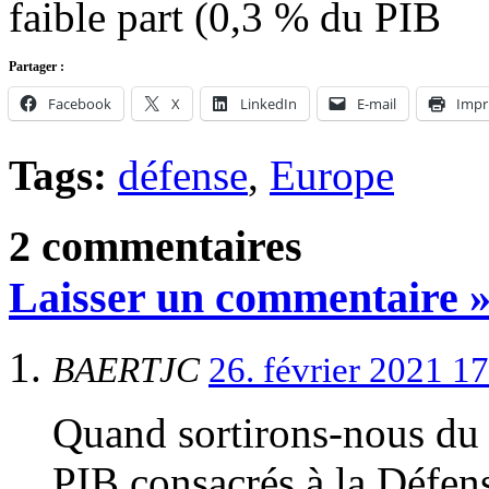
faible part (0,3 % du PIB
Partager :
Facebook
X
LinkedIn
E-mail
Impr
Tags:
défense
,
Europe
2 commentaires
Laisser un commentaire 
BAERTJC
26. février 2021 1
Quand sortirons-nous du 
PIB consacrés à la Défens