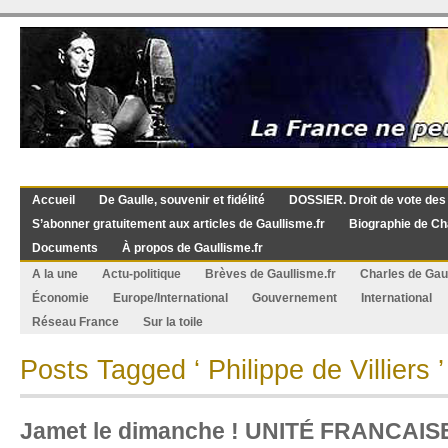
Accueil
De Gaulle, souvenir et fidélité
DOSSIER. Droit de vote des
S’abonner gratuitement aux articles de Gaullisme.fr
Biographie de Ch
Documents
À propos de Gaullisme.fr
A la une
Actu-politique
Brèves de Gaullisme.fr
Charles de Gau
Économie
Europe/International
Gouvernement
International
Réseau France
Sur la toile
Posts Tagged ‘ Philippe de Villiers ’
Jamet le dimanche ! UNITÉ FRANCAIS