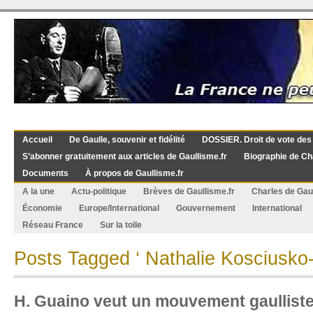
Accueil
De Gaulle, souvenir et fidélité
DOSSIER. Droit de vote des
S’abonner gratuitement aux articles de Gaullisme.fr
Biographie de Ch
Documents
À propos de Gaullisme.fr
A la une
Actu-politique
Brèves de Gaullisme.fr
Charles de Gau
Économie
Europe/International
Gouvernement
International
Réseau France
Sur la toile
Posts Tagged ‘ Nathalie Kosciusko-
H. Guaino veut un mouvement gaullist