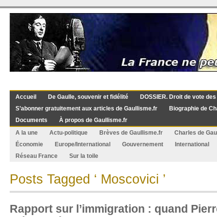
Accueil
De Gaulle, souvenir et fidélité
DOSSIER. Droit de vote des
S’abonner gratuitement aux articles de Gaullisme.fr
Biographie de Ch
Documents
À propos de Gaullisme.fr
A la une
Actu-politique
Brèves de Gaullisme.fr
Charles de Gau
Économie
Europe/International
Gouvernement
International
Réseau France
Sur la toile
Posts Tagged ‘ Moscovici ’
Rapport sur l’immigration : quand Pier