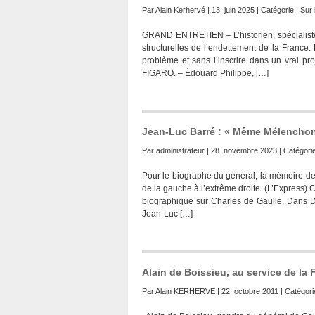
Par
Alain Kerhervé
| 13. juin 2025 | Catégorie :
Sur l
GRAND ENTRETIEN – L’historien, spécialiste
structurelles de l’endettement de la France. 
problème et sans l’inscrire dans un vrai p
FIGARO. – Édouard Philippe, […]
Jean-Luc Barré : « Même Mélenchon s
Par
administrateur
| 28. novembre 2023 | Catégori
Pour le biographe du général, la mémoire de 
de la gauche à l’extrême droite. (L’Express)
biographique sur Charles de Gaulle. Dans De
Jean-Luc […]
Alain de Boissieu, au service de la 
Par
Alain KERHERVE
| 22. octobre 2011 | Catégori