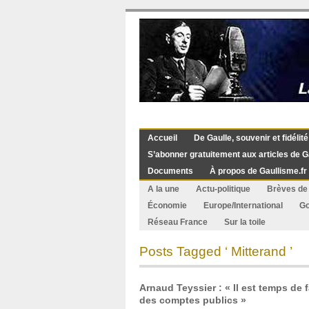
Accueil
De Gaulle, souvenir et fidélité
S’abonner gratuitement aux articles de G
Documents
À propos de Gaullisme.fr
A la une
Actu-politique
Brèves de 
Économie
Europe/International
G
Réseau France
Sur la toile
Posts Tagged ‘ Mitterand ’
Arnaud Teyssier : « Il est temps de f
des comptes publics »