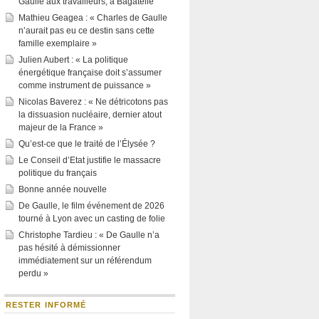
Gaulle aux travailleurs, à Bagatelle
Mathieu Geagea : « Charles de Gaulle
n’aurait pas eu ce destin sans cette
famille exemplaire »
Julien Aubert : « La politique
énergétique française doit s’assumer
comme instrument de puissance »
Nicolas Baverez : « Ne détricotons pas
la dissuasion nucléaire, dernier atout
majeur de la France »
Qu’est-ce que le traité de l’Élysée ?
Le Conseil d’Etat justifie le massacre
politique du français
Bonne année nouvelle
De Gaulle, le film événement de 2026
tourné à Lyon avec un casting de folie
Christophe Tardieu : « De Gaulle n’a
pas hésité à démissionner
immédiatement sur un référendum
perdu »
RESTER INFORMÉ