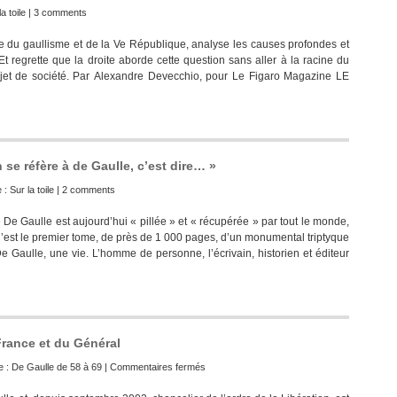
a toile
|
3 comments
 du gaullisme et de la Ve République, analyse les causes profondes et
Et regrette que la droite aborde cette question sans aller à la racine du
rojet de société. Par Alexandre Devecchio, pour Le Figaro Magazine LE
e réfère à de Gaulle, c’est dire… »
e :
Sur la toile
|
2 comments
De Gaulle est aujourd’hui « pillée » et « récupérée » par tout le monde,
 C’est le premier tome, de près de 1 000 pages, d’un monumental triptyque
 Gaulle, une vie. L’homme de personne, l’écrivain, historien et éditeur
France et du Général
sur
e :
De Gaulle de 58 à 69
|
Commentaires fermés
Alain