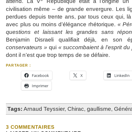
attend. La V
République était à l’origine un
civilisation même – de grande envergure. Les li
perdues depuis trente ans, par tous ceux qui, là
avec plus ou moins d’élégance rhétorique.
« Pér
questions et laissant les grandes sans répo
Benjamin Disraeli qualifiait déjà, en son
conservateurs »
qui
« succombaient à l’esprit du 
dont il n’est que trop temps de se défaire.
PARTAGER :
Facebook
X
LinkedIn
Imprimer
Tags:
Arnaud Teyssier
,
Chirac
,
gaullisme
,
Généra
3 COMMENTAIRES