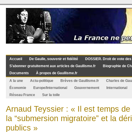
Accueil
De Gaulle, souvenir et fidélité
DOSSIER. Droit de vote des
S’abonner gratuitement aux articles de Gaullisme.fr
Biographie de Ch
Documents
À propos de Gaullisme.fr
A la une
Actu-politique
Brèves de Gaullisme.fr
Charles de Gau
Économie
Europe/International
Gouvernement
International
Réseau France
Sur la toile
Arnaud Teyssier : « Il est temps de f
la “submersion migratoire” et la dé
publics »