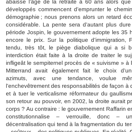
abaisse l’âge de la retraite à 60 ans alors qu
développés commencent d’emprunter le chemin 
démographie ; nous prenons alors un retard éco
considérable. La pente sera d’autant plus dure
période Jospin, le gouvernement adopte les 35 
encore le prix. Sur la politique d’immigration, 
tendu, très tôt, le piège diabolique qui a si 
interdiction était faite à la droite de traiter le s
infligeât le sempiternel procès de « suivisme » à 
Mitterrand avait également fait le choix d’un
azimuts, avec une tendance, voulue 
l’enchevêtrement des responsabilités de façon à di
et à tuer le verticalisme réformateur du gaullis
son retour au pouvoir, en 2002, la droite aurait p
corps ? Au contraire : le gouvernement Raffarin em
constitutionnalise – verrouille, donc – 
décentralisation qui tend à la fragmentation du terr
– coûteux – des politiques publiques. En réalité, Ch