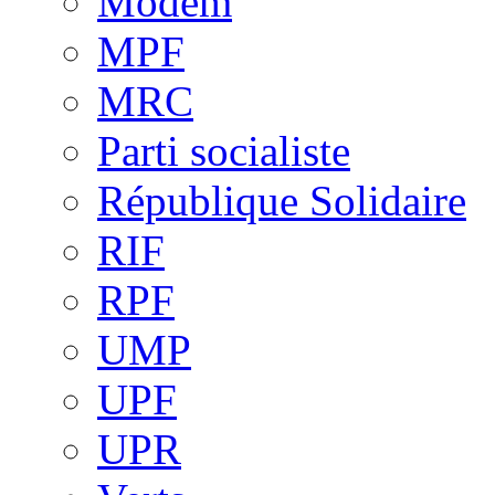
Modem
MPF
MRC
Parti socialiste
République Solidaire
RIF
RPF
UMP
UPF
UPR