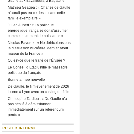
Gaulle aux travailleurs, à Bagatelle
Mathieu Geagea : « Charles de Gaulle
n’aurait pas eu ce destin sans cette
famille exemplaire »
Julien Aubert : « La politique
énergétique française doit s’assumer
comme instrument de puissance »
Nicolas Baverez : « Ne détricotons pas
la dissuasion nucléaire, dernier atout
majeur de la France »
Qu’est-ce que le traité de l’Élysée ?
Le Conseil d’Etat justifie le massacre
politique du français
Bonne année nouvelle
De Gaulle, le film événement de 2026
tourné à Lyon avec un casting de folie
Christophe Tardieu : « De Gaulle n’a
pas hésité à démissionner
immédiatement sur un référendum
perdu »
RESTER INFORMÉ