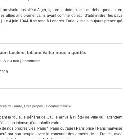
provisoire installé à Alger, ignore la date exacte du débarquement en
les alliés anglo-américains ayant comme objectif d’administrer les pays
]. Le 4 juin 1944, il se rend à Londres. Furieux, mais toujours préoccupé
ion Leclerc, Liliane Valter nous a quittés
e :
Sur la toile
|
2 comments
2019
rles de Gaulle
,
Libre propos
|
1 commentaire »
ndant la foule, le général de Gaulle arrive à l’Hôtel de Ville où l’attendent
’émotion intense, d’unanimité vraie.
de nos propres vies. Paris *! Paris outragé ! Paris brisé ! Paris martyrisé
libéré par son peuple, avec le concours des armées de la France, avec