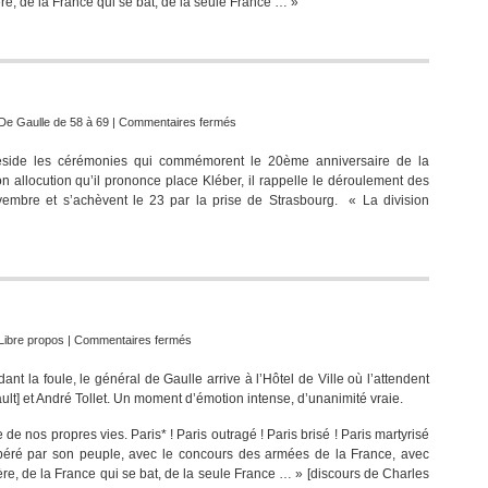
ère, de la France qui se bat, de la seule France … »
sur
De Gaulle de 58 à 69
|
Commentaires fermés
Strasbourg,
éside les cérémonies qui commémorent le 20ème anniversaire de la
22
on allocution qu’il prononce place Kléber, il rappelle le déroulement des
novembre
ovembre et s’achèvent le 23 par la prise de Strasbourg. « La division
1964
sur
Libre propos
|
Commentaires fermés
Il
ndant la foule, le général de Gaulle arrive à l’Hôtel de Ville où l’attendent
y
ult] et André Tollet. Un moment d’émotion intense, d’unanimité vraie.
a
66
de nos propres vies. Paris* ! Paris outragé ! Paris brisé ! Paris martyrisé
ans,
libéré par son peuple, avec le concours des armées de la France, avec
Paris,
ière, de la France qui se bat, de la seule France … » [discours de Charles
Paris