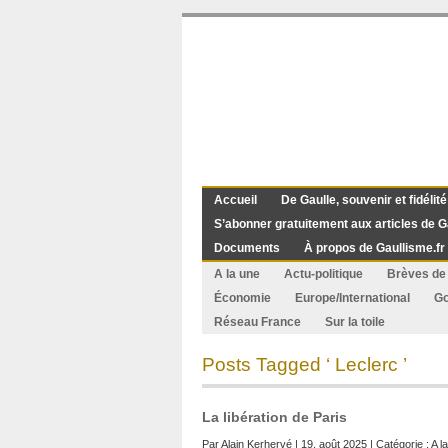
Accueil
De Gaulle, souvenir et fidélité
S’abonner gratuitement aux articles de G
Documents
À propos de Gaullisme.fr
A la une
Actu-politique
Brèves de 
Économie
Europe/International
G
Réseau France
Sur la toile
Posts Tagged ‘ Leclerc ’
La libération de Paris
Par
Alain Kerhervé
| 19. août 2025 | Catégorie :
A l