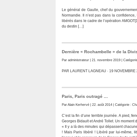
Le général de Gaulle, chef du gouvernement 
Normandie. Il n’est pas dans la confidence, 
libérés dans le cadre de l’opération AMGOT[1
du destin […]
Dernière « Rochambelle » de la Divis
Par
administrateur
| 21. novembre 2019 | Catégori
PAR LAURENT LAGNEAU · 19 NOVEMBRE 
Paris, Paris outragé …
Par
Alain Kerhervé
| 22. août 2014 | Catégorie :
Cha
C’est la fin d’une terrible journée. A pied, fe
Georges Bidault et André Tollet. Un moment d
« Il y a là des minutes qui dépassent chacune 
! Mais Paris libéré ! Libéré par lui-même, 