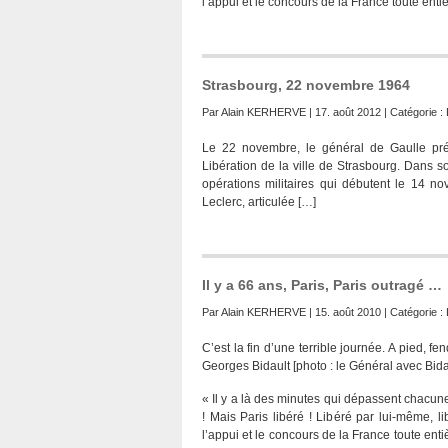
l’appui et le concours de la France toute enti
Strasbourg, 22 novembre 1964
Par
Alain KERHERVE
| 17. août 2012 | Catégorie :
Le 22 novembre, le général de Gaulle pr
Libération de la ville de Strasbourg. Dans s
opérations militaires qui débutent le 14 n
Leclerc, articulée […]
Il y a 66 ans, Paris, Paris outragé …
Par
Alain KERHERVE
| 15. août 2010 | Catégorie :
C’est la fin d’une terrible journée. A pied, fe
Georges Bidault [photo : le Général avec Bida
« Il y a là des minutes qui dépassent chacune 
! Mais Paris libéré ! Libéré par lui-même, 
l’appui et le concours de la France toute ent