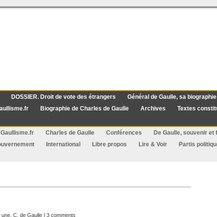
DOSSIER. Droit de vote des étrangers
Général de Gaulle, sa biographie
aullisme.fr
Biographie de Charles de Gaulle
Archives
Textes constit
Gaullisme.fr
Charles de Gaulle
Conférences
De Gaulle, souvenir et f
ouvernement
International
Libre propos
Lire & Voir
Partis politiq
a une
,
C. de Gaulle
|
3 comments