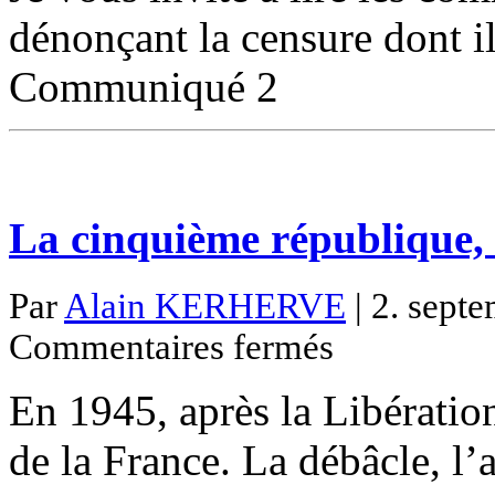
dénonçant la censure dont
Communiqué 2
La cinquième république,
Par
Alain KERHERVE
| 2. sept
sur
Commentaires fermés
La
cinquième
république,
En 1945, après la Libération, 
notre
bien
commun
de la France. La débâcle, l’a