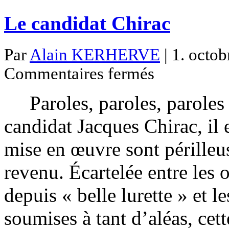
Le candidat Chirac
Par
Alain KERHERVE
| 1. octob
sur
Commentaires fermés
Le
candidat
Chirac
Paroles, paroles, paroles
candidat Jacques Chirac, il 
mise en œuvre sont périlleus
revenu. Écartelée entre les
depuis « belle lurette » et l
soumises à tant d’aléas, ce