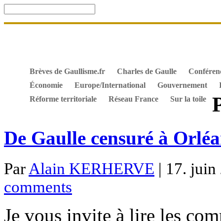
Accueil
De Gaulle, souvenir et fidélité
DOSSIER. Dro
Mes ouvrages
S’abonner gratuitement aux articles de 
Textes constitutionnels
Hommes de l’Histoire
Docum
Brèves de Gaullisme.fr
Charles de Gaulle
Conféren
Économie
Europe/International
Gouvernement
Réforme territoriale
Réseau France
Sur la toile
De Gaulle censuré à Orléa
Par
Alain KERHERVE
| 17. juin
comments
Je vous invite à lire les c