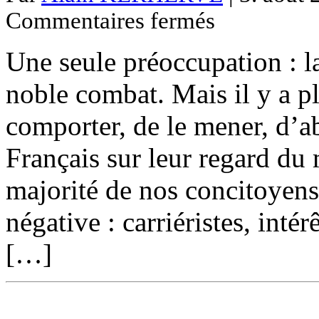
sur
Commentaires fermés
Au
dessus
des
Une seule préoccupation : la
partis
politiques.
noble combat. Mais il y a p
comporter, de le mener, d’ab
Français sur leur regard du
majorité de nos concitoyens
négative : carriéristes, inté
[…]