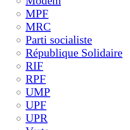
Modem
MPF
MRC
Parti socialiste
République Solidaire
RIF
RPF
UMP
UPF
UPR