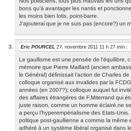
Nos politiciens, tous plus mauvais les uns q
bons qu’à avantager les nantis et ponctionn
les moins bien lotis, point-barre.
J’ajouterai que je ne suis pas (encore?) un ma
Eric POURCEL
27. novembre 2011 11 h 27 min
:
Le gaullisme est une pensée de l’équilibre, c’e
mémoire que Pierre Maillard (ancien ambas
le Général) définissait l’action de Charles de
colloque organisé aux invalides par la FCDG 
années (en 2007?); colloque auquel fut invit
des affaires étrangères de F.Miterrand qui éta
juste raison, comme un homme éclairé.ne ser
a perçu l’hyperempérialisme des Etats-Unis. 
poltique post-gaullienne a commis la même err
adhéré à un système libéral organisé dans l