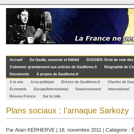
Accueil
De Gaulle, souvenir et fidélité
DOSSIER. Droit de vote des
S’abonner gratuitement aux articles de Gaullisme.fr
Biographie de Ch
Documents
À propos de Gaullisme.fr
A la une
Actu-politique
Brèves de Gaullisme.fr
Charles de Gau
Économie
Europe/International
Gouvernement
International
Réseau France
Sur la toile
Plans sociaux : l’arnaque Sarkozy
Par
Alain KERHERVE
| 18. novembre 2011 | Catégorie :