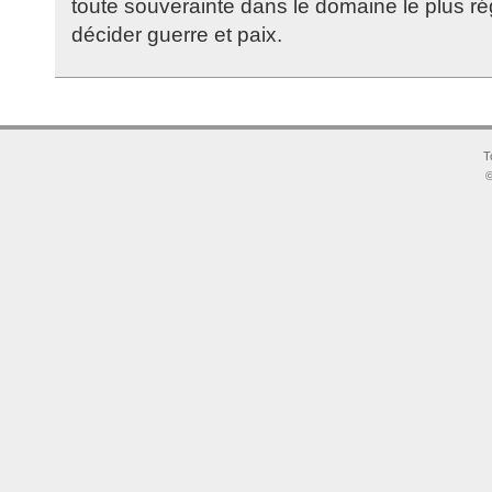
toute souverainte dans le domaine le plus réga
décider guerre et paix.
T
©