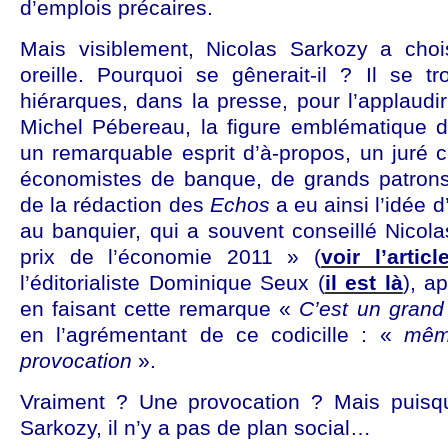
d’emplois précaires.
Mais visiblement, Nicolas Sarkozy a choi
oreille. Pourquoi se gênerait-il ? Il se
hiérarques, dans la presse, pour l’applau
Michel Pébereau, la figure emblématique 
un remarquable esprit d’à-propos, un juré
économistes de banque, de grands patrons
de la rédaction des
Echos
a eu ainsi l’idée d
au banquier, qui a souvent conseillé Nicol
prix de l’économie 2011 » (
voir l’articl
l’éditorialiste Dominique Seux (
il est là
), a
en faisant cette remarque «
C’est un gran
en l’agrémentant de ce codicille : «
mêm
provocation
».
Vraiment ? Une provocation ? Mais puisqu
Sarkozy, il n’y a pas de plan social…