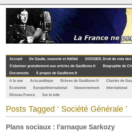
Accueil
De Gaulle, souvenir et fidélité
DOSSIER. Droit de vote des
S’abonner gratuitement aux articles de Gaullisme.fr
Biographie de Ch
Documents
À propos de Gaullisme.fr
A la une
Actu-politique
Brèves de Gaullisme.fr
Charles de Gau
Économie
Europe/International
Gouvernement
International
Réseau France
Sur la toile
Posts Tagged ‘ Société Générale ’
Plans sociaux : l’arnaque Sarkozy