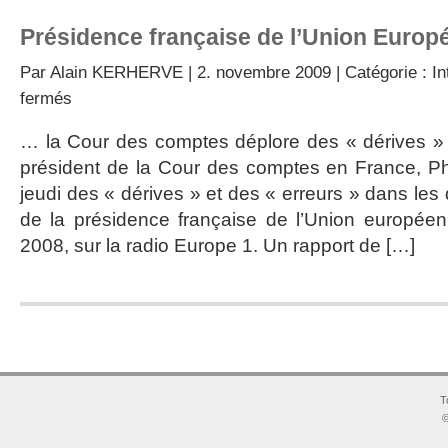
Présidence française de l’Union Euro
Par
Alain KERHERVE
| 2. novembre 2009 | Catégorie :
In
sur
fermés
Présidence
française
… la Cour des comptes déplore des « dérives 
de
président de la Cour des comptes en France, Ph
l’Union
Européenne
jeudi des « dérives » et des « erreurs » dans le
de la présidence française de l’Union europé
2008, sur la radio Europe 1. Un rapport de […]
T
©