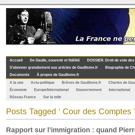
Accueil
De Gaulle, souvenir et fidélité
DOSSIER. Droit de vote des
S’abonner gratuitement aux articles de Gaullisme.fr
Biographie de Ch
Documents
À propos de Gaullisme.fr
A la une
Actu-politique
Brèves de Gaullisme.fr
Charles de Gau
Économie
Europe/International
Gouvernement
International
Réseau France
Sur la toile
Posts Tagged ‘ Cour des Comptes 
Rapport sur l’immigration : quand Pier