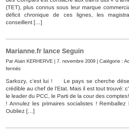
(TET), plus connus sous leur marque commerciale
déficit chronique de ces lignes, les magis
conseillent […]
Marianne.fr lance Seguin
Par
Alain KERHERVE
| 7. novembre 2009 | Catégorie :
Ac
sur
fermés
Marianne.fr
lance
Sarkozy, c’est lui ! Le pays se cherche dés
Seguin
crédible au chef de l’Etat. Mais il est tout trouvé: 
le leader du PCC, le Parti de la cour des comptes
! Annulez les primaires socialistes ! Remballez 
Oubliez […]