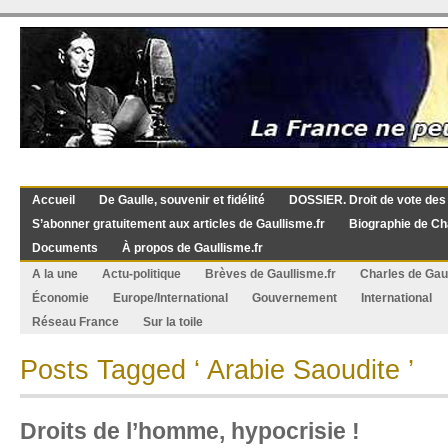
Accueil
De Gaulle, souvenir et fidélité
DOSSIER. Droit de vote des
S’abonner gratuitement aux articles de Gaullisme.fr
Biographie de Ch
Documents
À propos de Gaullisme.fr
A la une
Actu-politique
Brèves de Gaullisme.fr
Charles de Gau
Économie
Europe/International
Gouvernement
International
Réseau France
Sur la toile
Posts Tagged ‘ Arabie Saoudite ’
Droits de l’homme, hypocrisie !