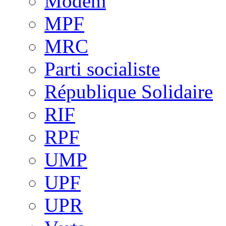
Modem
MPF
MRC
Parti socialiste
République Solidaire
RIF
RPF
UMP
UPF
UPR