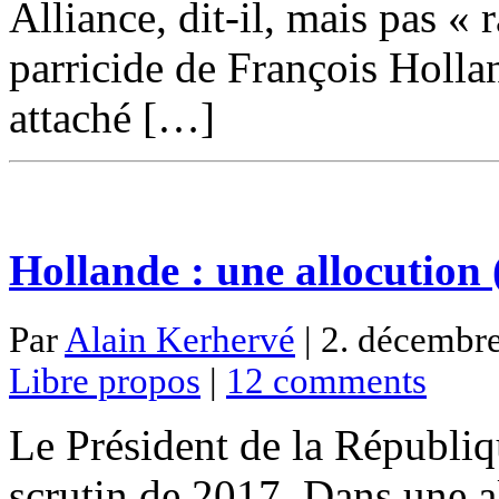
Alliance, dit-il, mais pas « 
parricide de François Holla
attaché […]
Hollande : une allocution (
Par
Alain Kerhervé
| 2. décembre
Libre propos
|
12 comments
Le Président de la Républiq
scrutin de 2017. Dans une a