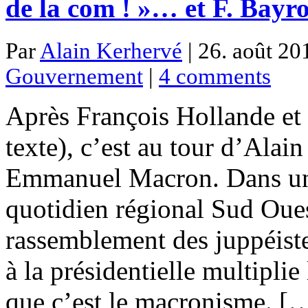
de la com ! »… et F. Bayr
Par
Alain Kerhervé
| 26. août 20
Gouvernement
|
4 comments
Après François Hollande et 
texte), c’est au tour d’Alai
Emmanuel Macron. Dans une
quotidien régional Sud Oues
rassemblement des juppéiste
à la présidentielle multiplie 
que c’est le macronisme. [