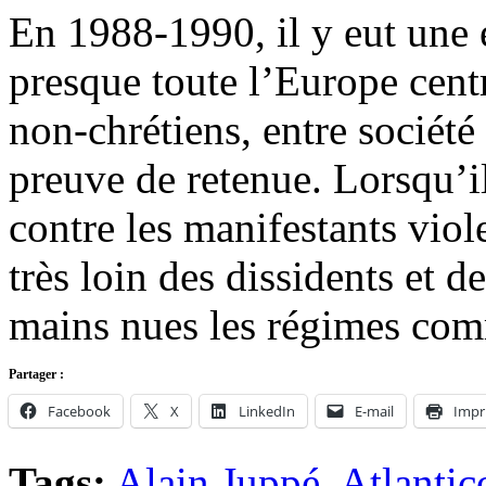
En 1988-1990, il y eut une 
presque toute l’Europe centra
non-chrétiens, entre société
preuve de retenue. Lorsqu’i
contre les manifestants viol
très loin des dissidents et d
mains nues les régimes com
Partager :
Facebook
X
LinkedIn
E-mail
Impr
Tags:
Alain Juppé
,
Atlantic