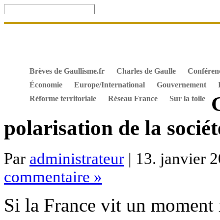
Accueil
De Gaulle, souvenir et fidélité
DOSSIER. Dro
Mes ouvrages
S’abonner gratuitement aux articles de 
Textes constitutionnels
Hommes de l’Histoire
Docum
Brèves de Gaullisme.fr
Charles de Gaulle
Conféren
Économie
Europe/International
Gouvernement
G
Réforme territoriale
Réseau France
Sur la toile
polarisation de la sociét
Par
administrateur
| 13. janvier 
commentaire »
Si la France vit un moment 