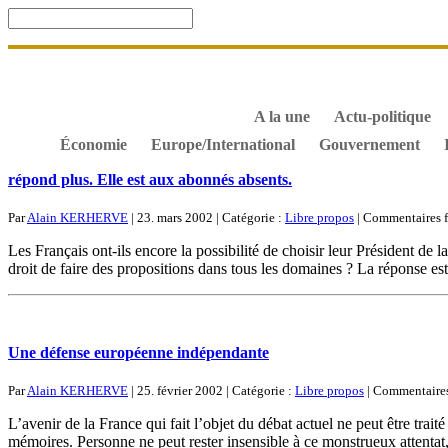
Accueil
De Gaulle, souvenir et fidélité
DOSSIER. Dro
S’abonner gratuitement aux articles de Gaullisme.fr
B
À propos de Gaullisme.fr
A la une
Actu-politique
Économie
Europe/International
Gouvernement
répond plus. Elle est aux abonnés absents.
Par
Alain KERHERVE
| 23. mars 2002 | Catégorie :
Libre propos
|
Commentaires 
Les Français ont-ils encore la possibilité de choisir leur Président de l
droit de faire des propositions dans tous les domaines ? La réponse
Une défense européenne indépendante
Par
Alain KERHERVE
| 25. février 2002 | Catégorie :
Libre propos
|
Commentaires
L’avenir de la France qui fait l’objet du débat actuel ne peut être tra
mémoires. Personne ne peut rester insensible à ce monstrueux attenta