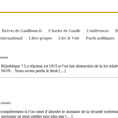
it de vote des étrangers
Général de Gaulle, sa biographie
M
iographie de Charles de Gaulle
Archives
Textes constitutionn
Brèves de Gaullisme.fr
Charles de Gaulle
Conférences
D
International
Libre propos
Lire & Voir
Partis politiques
sur
fermés
La
France
a République ? La réponse est OUI si l’on fait abstraction de la loi relat
ne
 est NON. Nous avons perdu le droit […]
répond
plus.
Elle
est
aux
abonnés
absents.
sur
 fermés
Une
défense
ité complètement si l’on omet d’aborder le domaine de la sécurité extéri
européenne
t, personne ne peut oublier non plus que […]