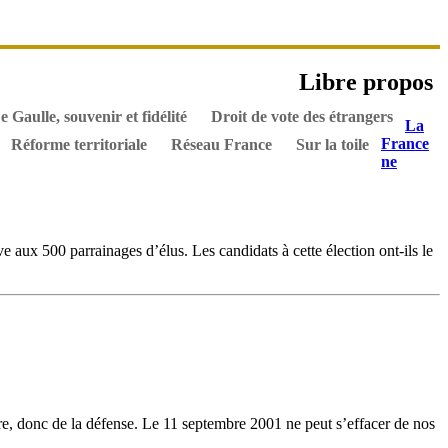
es ouvrages
Libre propos
els
Hommes de l’Histoire
Documents
e Gaulle, souvenir et fidélité
Droit de vote des étrangers
La
France
Réforme territoriale
Réseau France
Sur la toile
ne
ive aux 500 parrainages d’élus. Les candidats à cette élection ont-ils le
eure, donc de la défense. Le 11 septembre 2001 ne peut s’effacer de nos