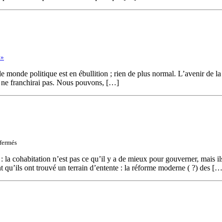
indépendante
 »
le monde politique est en ébullition ; rien de plus normal. L’avenir de la
je ne franchirai pas. Nous pouvons, […]
sur
fermés
Refuser
la
: la cohabitation n’est pas ce qu’il y a de mieux pour gouverner, mais i
cohabitation
nt qu’ils ont trouvé un terrain d’entente : la réforme moderne ( ?) des […