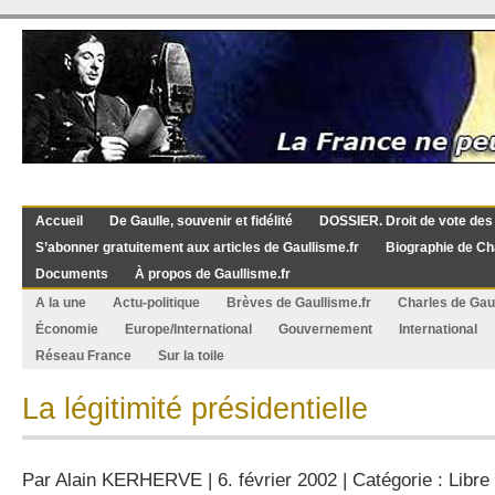
Accueil
De Gaulle, souvenir et fidélité
DOSSIER. Droit de vote des
S’abonner gratuitement aux articles de Gaullisme.fr
Biographie de Ch
Documents
À propos de Gaullisme.fr
A la une
Actu-politique
Brèves de Gaullisme.fr
Charles de Gau
Économie
Europe/International
Gouvernement
International
Réseau France
Sur la toile
La légitimité présidentielle
Par
Alain KERHERVE
| 6. février 2002 | Catégorie :
Libre