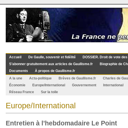
Accueil
De Gaulle, souvenir et fidélité
DOSSIER. Droit de vote des
S’abonner gratuitement aux articles de Gaullisme.fr
Biographie de Ch
Documents
À propos de Gaullisme.fr
A la une
Actu-politique
Brèves de Gaullisme.fr
Charles de Gau
Économie
Europe/International
Gouvernement
International
Réseau France
Sur la toile
Europe/International
Entretien à l’hebdomadaire Le Point