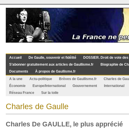
Accueil
De Gaulle, souvenir et fidélité
DOSSIER. Droit de vote des
S’abonner gratuitement aux articles de Gaullisme.fr
Biographie de Ch
Documents
À propos de Gaullisme.fr
A la une
Actu-politique
Brèves de Gaullisme.fr
Charles de Gau
Économie
Europe/International
Gouvernement
International
Réseau France
Sur la toile
Charles de Gaulle
Charles De GAULLE, le plus apprécié