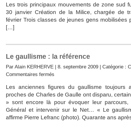
CFLN
Les trois principaux mouvements de zone sud 
au
30 janvier Création de la Milice, chargée de t
GPRF
février Trois classes de jeunes gens mobilisées p
[…]
Le gaullisme : la référence
Par
Alain KERHERVE
| 8. septembre 2009 | Catégorie :
C
sur
Commentaires fermés
Le
gaullisme
Les anciennes figures du gaullisme toujours 
:
proches de Charles de Gaulle ont disparu, certains
la
référence
» sont encore là pour évoquer leur parcours,
Général et intervenir sur le Net… « Le gaullis
affirme Pierre Lefranc (photo). Quarante ans aprè