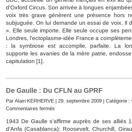
certaine
d’Oxford Circus. Son arrivée à longues enjambées
idée
voix très grave génèrent une présence hors no
de
la
subjuguée. On lui demande un essai de voix. Il d
France »
». Elle seule importe. Elle seule occupe ses pen
Londres, l’ectoplasme-idée France a complètemen
: la symbiose est accomplie, parfaite. La lo
supporte les avanies de la mère patrie, endosse 
capitulation [1].
De Gaulle : Du CFLN au GPRF
Par
Alain KERHERVE
| 29. septembre 2009 | Catégorie :
sur
Commentaires fermés
De
Gaulle
1943 De Gaulle s’affirme auprès de ses alliés 
:
d’Anfa (Casablanca): Roosevelt, Churchill, Girau
Du