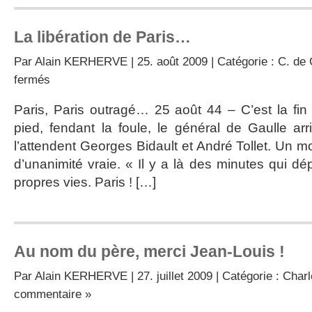
La libération de Paris…
Par
Alain KERHERVE
| 25. août 2009 | Catégorie :
C. de 
sur
fermés
La
libération
Paris, Paris outragé… 25 août 44 – C’est la fin 
de
pied, fendant la foule, le général de Gaulle arr
Paris…
l’attendent Georges Bidault et André Tollet. Un 
d’unanimité vraie. « Il y a là des minutes qui 
propres vies. Paris ! […]
Au nom du père, merci Jean-Louis !
Par
Alain KERHERVE
| 27. juillet 2009 | Catégorie :
Charl
commentaire »