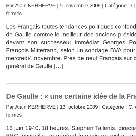
Par
Alain KERHERVE
| 5. novembre 2009 | Catégorie :
C.
sur
fermés
Charles
De
Les Français toutes tendances politiques confon
GAULLE,
de Gaulle comme le meilleur des anciens préside
le
plus
devant son successeur immédiat Georges Pom
apprécié
François Mitterrand, selon un sondage BVA pour 
mercredi4 novembre. Près de neuf Français sur d
général de Gaulle […]
De Gaulle : « une certaine idée de la Fr
Par
Alain KERHERVE
| 13. octobre 2009 | Catégorie :
C. 
sur
fermés
De
Gaulle
18 juin 1940, 18 heures. Stephen Tallents, directe
:
BBC, accueille un général français en exil au q
« une