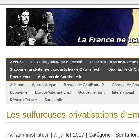
Accueil
De Gaulle, souvenir et fidélité
DOSSIER. Droit de vote des
S’abonner gratuitement aux articles de Gaullisme.fr
Biographie de Ch
Documents
À propos de Gaullisme.fr
A la une
Actu-politique
Brèves de Gaullisme.fr
Charles de Gau
Économie
Europe/International
Gouvernement
International
Réseau France
Sur la toile
Les sulfureuses privatisations d’
Par
administrateur
| 7. juillet 2017 | Catégorie :
Sur la toil