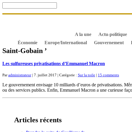
Accueil
De Gaulle, souvenir et fidélité
DOSSIER. Dro
S’abonner gratuitement aux articles de Gaullisme.fr
B
À propos de Gaullisme.fr
A la une
Actu-politique
Économie
Europe/International
Gouvernement
Saint-Gobain ’
Les sulfureuses privatisations d’Emmanuel Macron
Par
administrateur
| 7. juillet 2017 | Catégorie :
Sur la toile
|
15 comments
Le gouvernement envisage 10 milliards d’euros de privatisations. Même s
ou des services publics. Enfin, Emmanuel Macron a une curieuse façon
Articles récents