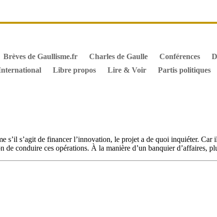
it de vote des étrangers
Général de Gaulle, sa biographie
M
iographie de Charles de Gaulle
Archives
Textes constitutionn
Brèves de Gaullisme.fr
Charles de Gaulle
Conférences
D
International
Libre propos
Lire & Voir
Partis politiques
’il s’agit de financer l’innovation, le projet a de quoi inquiéter. Car i
 de conduire ces opérations. À la manière d’un banquier d’affaires, p