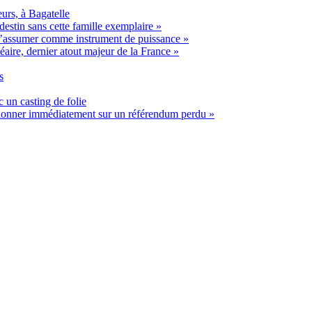
urs, à Bagatelle
estin sans cette famille exemplaire »
t s’assumer comme instrument de puissance »
éaire, dernier atout majeur de la France »
s
 un casting de folie
ssionner immédiatement sur un référendum perdu »