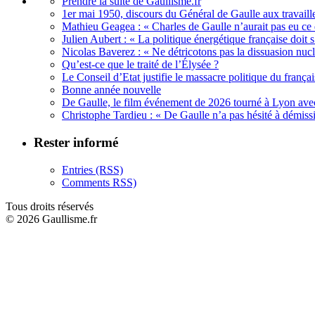
Prendre la suite de Gaullisme.fr
1er mai 1950, discours du Général de Gaulle aux travaille
Mathieu Geagea : « Charles de Gaulle n’aurait pas eu ce d
Julien Aubert : « La politique énergétique française doi
Nicolas Baverez : « Ne détricotons pas la dissuasion nucl
Qu’est-ce que le traité de l’Élysée ?
Le Conseil d’Etat justifie le massacre politique du françai
Bonne année nouvelle
De Gaulle, le film événement de 2026 tourné à Lyon avec
Christophe Tardieu : « De Gaulle n’a pas hésité à démi
Rester informé
Entries (RSS)
Comments RSS)
Tous droits réservés
© 2026 Gaullisme.fr