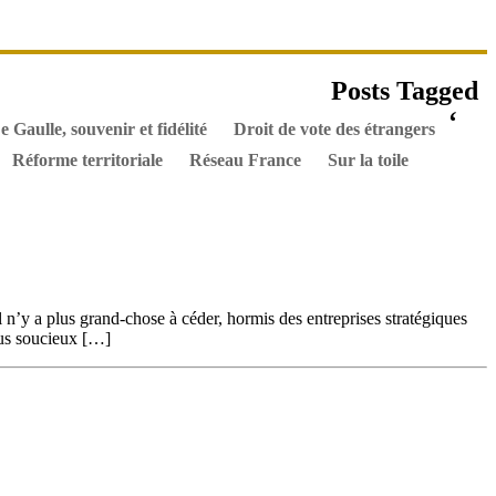
es ouvrages
Posts Tagged
els
Hommes de l’Histoire
Documents
‘
e Gaulle, souvenir et fidélité
Droit de vote des étrangers
Réforme territoriale
Réseau France
Sur la toile
l n’y a plus grand-chose à céder, hormis des entreprises stratégiques
lus soucieux […]