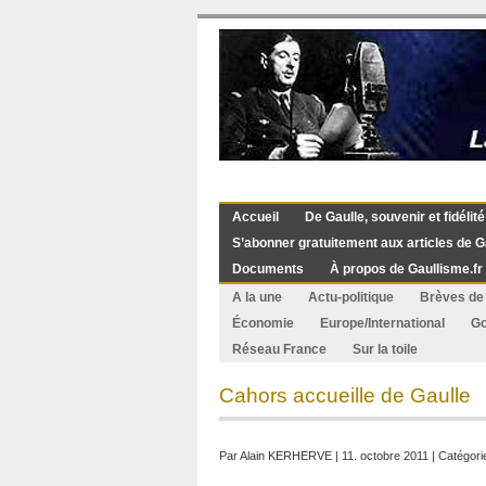
Accueil
De Gaulle, souvenir et fidélité
S’abonner gratuitement aux articles de G
Documents
À propos de Gaullisme.fr
A la une
Actu-politique
Brèves de 
Économie
Europe/International
G
Réseau France
Sur la toile
Cahors accueille de Gaulle
Par
Alain KERHERVE
| 11. octobre 2011 | Catégori