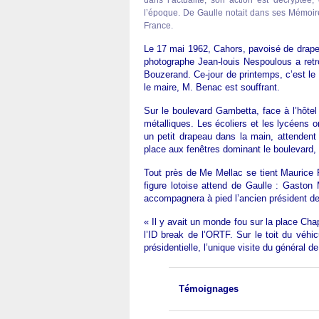
dans l’actualité, son action est décrypté
l’époque. De Gaulle notait dans ses Mémoir
France.
Le 17 mai 1962, Cahors, pavoisé de drapea
photographe Jean-louis Nespoulous a retr
Bouzerand. Ce-jour de printemps, c’est le 
le maire, M. Benac est souffrant.
Sur le boulevard Gambetta, face à l’hôtel
métalliques. Les écoliers et les lycéens o
un petit drapeau dans la main, attendent 
place aux fenêtres dominant le boulevard
Tout près de Me Mellac se tient Maurice 
figure lotoise attend de Gaulle : Gaston
accompagnera à pied l’ancien président de 
« Il y avait un monde fou sur la place Cha
l’ID break de l’ORTF. Sur le toit du véhic
présidentielle, l’unique visite du général d
Témoignages