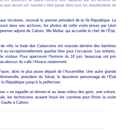
e, et les souvenirs du grand homme sont rappelés par les témoins de
es que durant son mandat il était passé dans tous les départements de
ux tricolores, recevait le premier président de la Ve République. Le
ouvé dans ses archives, les photos de cette visite prises par Léon
premier adjoint de Cahors, Me Mellac qui accueille le chef de l’État,
 de ville, la foule des Cadurciens est massée derrière des barrières
nt eu exceptionnellement quartier libre pour l’occasion. Les enfants,
le visiteur. Pour apercevoir l’homme du 18 juin, beaucoup ont pris
, au-dessus du café l’Alsace notamment.
Faure, alors le plus jeune député de l’Assemblée. Une autre grande
 Monnerville, président du Sénat, le deuxième personnage de l’État
la République jusqu’à la préfecture.
pou » se rappelle un témoin et au beau milieu des gens, une voiture,
ule, les techniciens avaient hissé les caméras pour filmer la visite
e Gaulle à Cahors.