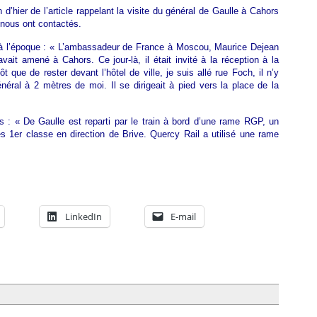
n d’hier de l’article rappelant la visite du général de Gaulle à Cahors
nous ont contactés.
à l’époque : « L’ambassadeur de France à Moscou, Maurice Dejean
ait amené à Cahors. Ce jour-là, il était invité à la réception à la
t que de rester devant l’hôtel de ville, je suis allé rue Foch, il n’y
énéral à 2 mètres de moi. Il se dirigeait à pied vers la place de la
s : « De Gaulle est reparti par le train à bord d’une rame RGP, un
s 1er classe en direction de Brive. Quercy Rail a utilisé une rame
LinkedIn
E-mail