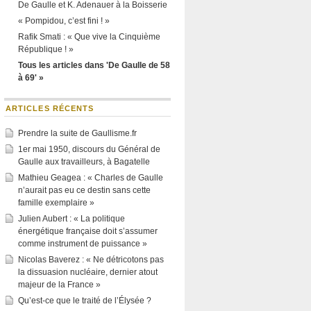
De Gaulle et K. Adenauer à la Boisserie
« Pompidou, c’est fini ! »
Rafik Smati : « Que vive la Cinquième
République ! »
Tous les articles dans 'De Gaulle de 58
à 69' »
ARTICLES RÉCENTS
Prendre la suite de Gaullisme.fr
1er mai 1950, discours du Général de
Gaulle aux travailleurs, à Bagatelle
Mathieu Geagea : « Charles de Gaulle
n’aurait pas eu ce destin sans cette
famille exemplaire »
Julien Aubert : « La politique
énergétique française doit s’assumer
comme instrument de puissance »
Nicolas Baverez : « Ne détricotons pas
la dissuasion nucléaire, dernier atout
majeur de la France »
Qu’est-ce que le traité de l’Élysée ?