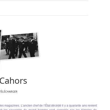
accueille
de
Gaulle
 Cahors
TÉLÉCHARGER
des magazines. L’ancien chef de l’État décédé il y a quarante ans revient