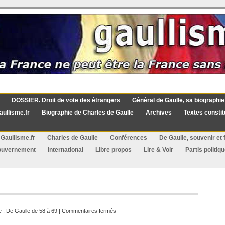
DOSSIER. Droit de vote des étrangers
Général de Gaulle, sa biographie
aullisme.fr
Biographie de Charles de Gaulle
Archives
Textes constit
Gaullisme.fr
Charles de Gaulle
Conférences
De Gaulle, souvenir et f
ouvernement
International
Libre propos
Lire & Voir
Partis politiq
sur
e :
De Gaulle de 58 à 69
|
Commentaires fermés
Cahors