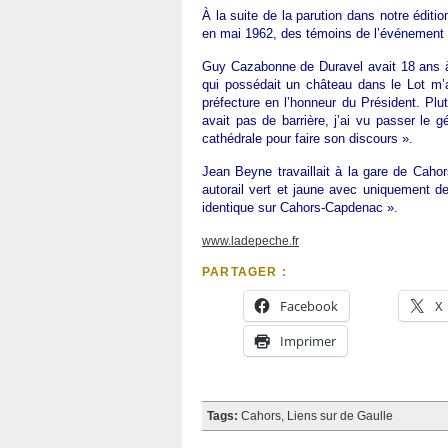
À la suite de la parution dans notre éditio
en mai 1962, des témoins de l’événement 
Guy Cazabonne de Duravel avait 18 ans 
qui possédait un château dans le Lot m’av
préfecture en l’honneur du Président. Plutô
avait pas de barrière, j’ai vu passer le g
cathédrale pour faire son discours ».
Jean Beyne travaillait à la gare de Cahor
autorail vert et jaune avec uniquement de
identique sur Cahors-Capdenac ».
www.ladepeche.fr
PARTAGER :
Facebook
X
Imprimer
Tags:
Cahors
,
Liens sur de Gaulle