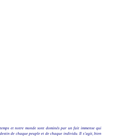
de
presse
du
général
de
Gaulle
–
15
mai
62
temps et notre monde sont dominés par un fait immense qui
 destin de chaque peuple et de chaque individu. Il
s’agit, bien