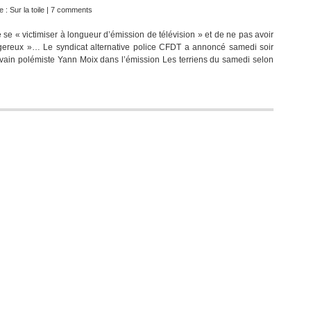
e :
Sur la toile
|
7 comments
e se « victimiser à longueur d’émission de télévision » et de ne pas avoir
angereux »… Le syndicat alternative police CFDT a annoncé samedi soir
rivain polémiste Yann Moix dans l’émission Les terriens du samedi selon