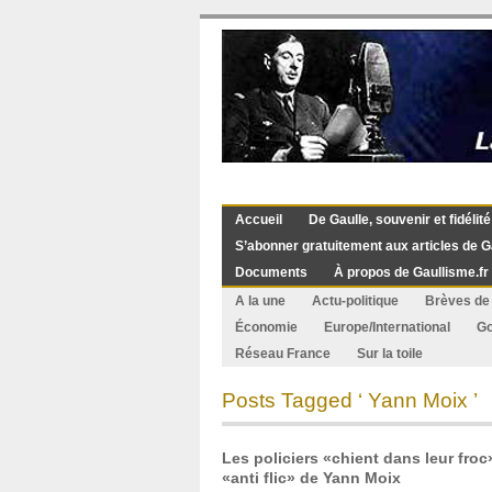
Accueil
De Gaulle, souvenir et fidélité
S’abonner gratuitement aux articles de G
Documents
À propos de Gaullisme.fr
A la une
Actu-politique
Brèves de 
Économie
Europe/International
G
Réseau France
Sur la toile
Posts Tagged ‘ Yann Moix ’
Les policiers «chient dans leur froc
«anti flic» de Yann Moix