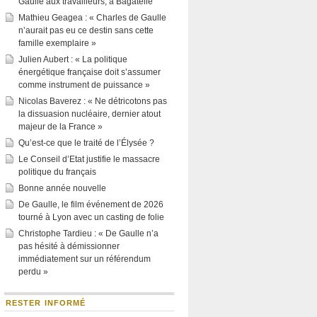
Gaulle aux travailleurs, à Bagatelle
Mathieu Geagea : « Charles de Gaulle
n’aurait pas eu ce destin sans cette
famille exemplaire »
Julien Aubert : « La politique
énergétique française doit s’assumer
comme instrument de puissance »
Nicolas Baverez : « Ne détricotons pas
la dissuasion nucléaire, dernier atout
majeur de la France »
Qu’est-ce que le traité de l’Élysée ?
Le Conseil d’Etat justifie le massacre
politique du français
Bonne année nouvelle
De Gaulle, le film événement de 2026
tourné à Lyon avec un casting de folie
Christophe Tardieu : « De Gaulle n’a
pas hésité à démissionner
immédiatement sur un référendum
perdu »
RESTER INFORMÉ