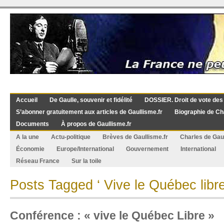
Accueil
De Gaulle, souvenir et fidélité
DOSSIER. Droit de vote des
S’abonner gratuitement aux articles de Gaullisme.fr
Biographie de Ch
Documents
À propos de Gaullisme.fr
A la une
Actu-politique
Brèves de Gaullisme.fr
Charles de Gau
Économie
Europe/International
Gouvernement
International
Réseau France
Sur la toile
Posts Tagged ‘ Vive le Québec libre
Conférence : « vive le Québec Libre »