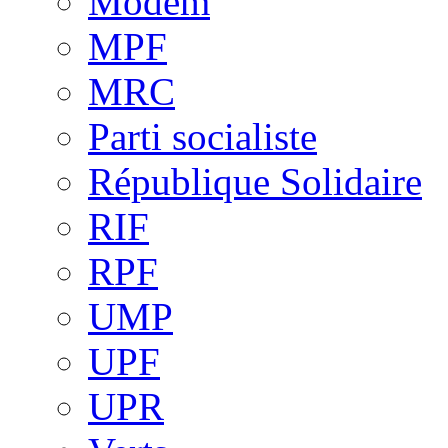
Modem
MPF
MRC
Parti socialiste
République Solidaire
RIF
RPF
UMP
UPF
UPR