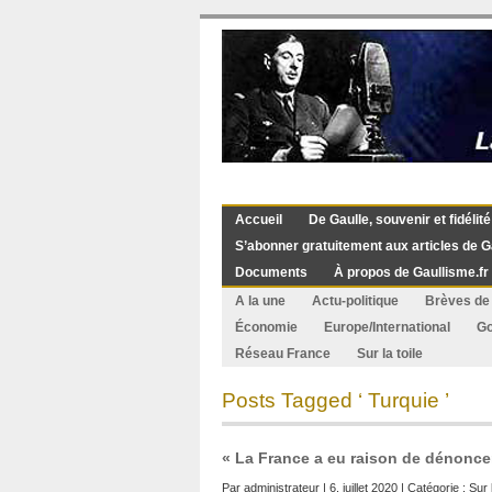
Accueil
De Gaulle, souvenir et fidélité
S’abonner gratuitement aux articles de G
Documents
À propos de Gaullisme.fr
A la une
Actu-politique
Brèves de 
Économie
Europe/International
G
Réseau France
Sur la toile
Posts Tagged ‘ Turquie ’
« La France a eu raison de dénonce
Par
administrateur
| 6. juillet 2020 | Catégorie :
Sur l