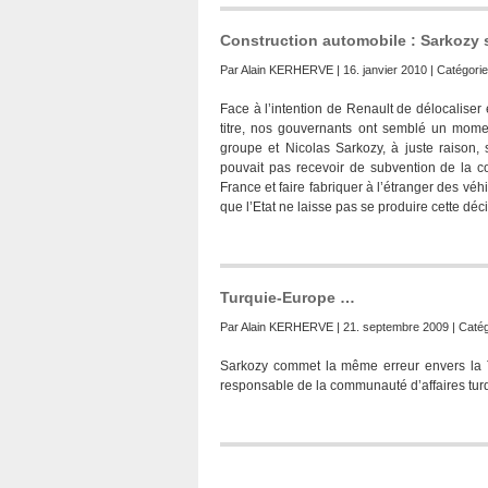
Construction automobile : Sarkozy 
Par
Alain KERHERVE
| 16. janvier 2010 | Catégorie
Face à l’intention de Renault de délocaliser 
titre, nos gouvernants ont semblé un momen
groupe et Nicolas Sarkozy, à juste raison,
pouvait pas recevoir de subvention de la co
France et faire fabriquer à l’étranger des v
que l’Etat ne laisse pas se produire cette d
Turquie-Europe …
Par
Alain KERHERVE
| 21. septembre 2009 | Catég
Sarkozy commet la même erreur envers la T
responsable de la communauté d’affaires turq