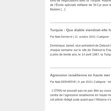
fond de négociations avec la Turquie. Hadrie
de l’École spéciale militaire de St-Cyr puis
titulaire […]
Turquie : Que diable viendrait-elle f
Par
Alain Kerhervé
| 12. octobre 2015 | Catégorie :
Dominique Jamet, vice-président de Debout l
chaque semaine sur le site de Debout la Franc
a près de trente ans, le 14 avril 1987, la Tur
Agression israélienne en haute mer
Par
Alain KERHERVE
| 9. juin 2010 | Catégorie :
In
L’OTAN ne pouvait pas ne pas être au couran
centre de l’agression israélienne en haute m
cet article rédigé juste avant que l’Alliance n