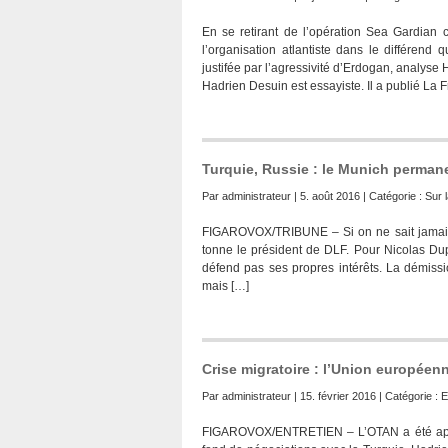
En se retirant de l’opération Sea Gardian c
l’organisation atlantiste dans le différend
justifée par l’agressivité d’Erdogan, analyse
Hadrien Desuin est essayiste. Il a publié La 
Turquie, Russie : le Munich perman
Par
administrateur
| 5. août 2016 | Catégorie :
Sur l
FIGAROVOX/TRIBUNE – Si on ne sait jamais 
tonne le président de DLF. Pour Nicolas Dup
défend pas ses propres intérêts. La démissi
mais […]
Crise migratoire : l’Union européenn
Par
administrateur
| 15. février 2016 | Catégorie :
E
FIGAROVOX/ENTRETIEN – L’OTAN a été appelé