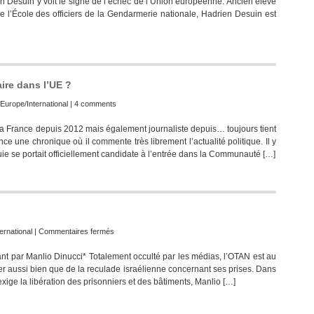
n Desuin y voit le signe de l’échec de l’Union européenne. Ancien élève
 de l’École des officiers de la Gendarmerie nationale, Hadrien Desuin est
aire dans l’UE ?
Europe/International
|
4 comments
a France depuis 2012 mais également journaliste depuis… toujours tient
e une chronique où il commente très librement l’actualité politique. Il y
quie se portait officiellement candidate à l’entrée dans la Communauté […]
sur
ternational
|
Commentaires fermés
Agression
t par Manlio Dinucci* Totalement occulté par les médias, l’OTAN est au
israélienne
er aussi bien que de la reculade israélienne concernant ses prises. Dans
en
’exige la libération des prisonniers et des bâtiments, Manlio […]
haute
mer