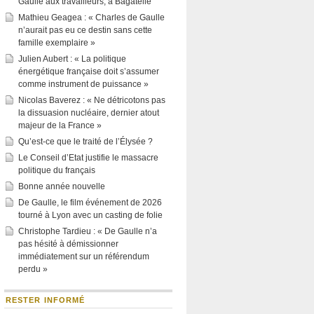
Gaulle aux travailleurs, à Bagatelle
Mathieu Geagea : « Charles de Gaulle
n’aurait pas eu ce destin sans cette
famille exemplaire »
Julien Aubert : « La politique
énergétique française doit s’assumer
comme instrument de puissance »
Nicolas Baverez : « Ne détricotons pas
la dissuasion nucléaire, dernier atout
majeur de la France »
Qu’est-ce que le traité de l’Élysée ?
Le Conseil d’Etat justifie le massacre
politique du français
Bonne année nouvelle
De Gaulle, le film événement de 2026
tourné à Lyon avec un casting de folie
Christophe Tardieu : « De Gaulle n’a
pas hésité à démissionner
immédiatement sur un référendum
perdu »
RESTER INFORMÉ