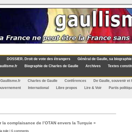
DOSSIER. Droit de vote des étrangers
Général de Gaulle, sa biographie
aullisme.fr
Biographie de Charles de Gaulle
Archives
Textes constit
Gaullisme.fr
Charles de Gaulle
Conférences
De Gaulle, souvenir et f
ouvernement
International
Libre propos
Lire & Voir
Partis politiq
r la complaisance de l’OTAN envers la Turquie »
a toile
|
6 comments