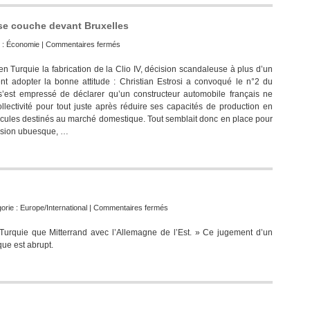
se couche devant Bruxelles
sur
 :
Économie
|
Commentaires fermés
Construction
en Turquie la fabrication de la Clio IV, décision scandaleuse à plus d’un
automobile
t adopter la bonne attitude : Christian Estrosi a convoqué le n°2 du
:
 s’est empressé de déclarer qu’un constructeur automobile français ne
Sarkozy
llectivité pour tout juste après réduire ses capacités de production en
se
éhicules destinés au marché domestique. Tout semblait donc en place pour
couche
écision ubuesque, …
devant
Bruxelles
sur
orie :
Europe/International
|
Commentaires fermés
Turquie-
urquie que Mitterrand avec l’Allemagne de l’Est. » Ce jugement d’un
Europe
ue est abrupt.
…