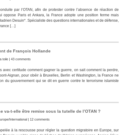
onduite par l’OTAN, afin de protester contre l’absence de réaction de
 qui oppose Paris et Ankara, la France adopte une position ferme mais
 Hadrien Desuin*. Spécialiste des questions internationales et de défense,
France […]
ent de François Hollande
a toile
|
43 comments
avec certitude comment gagner la guerre, on sait comment la perdre,
ont-Aignan, pour obéir à Bruxelles, Berlin et Washington, la France ne
on du gouvernement qui se dit en guerre contre le terrorisme islamiste
e va-t-elle être remise sous la tutelle de l’OTAN ?
urope/International
|
12 comments
e à la rescousse pour régler la question migratoire en Europe, sur