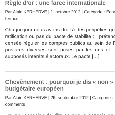
Règle d’or : une farce internationale
Par
Alain KERHERVE
| 1. octobre 2012 | Catégorie :
Éco
sur
fermés
Règle
d’or
Chaque jour nous avons droit à des péripéties gu
:
ratification ou pas du pacte de stabilité ; il préte
une
farce
censée réguler les comptes publics au sein de 
internationale
postures diverses sont prises par les uns et 
supposés intérêts électoraux. Le pacte […]
Chevènement : pourquoi je dis « non » 
budgétaire européen
Par
Alain KERHERVE
| 26. septembre 2012 | Catégorie :
comments