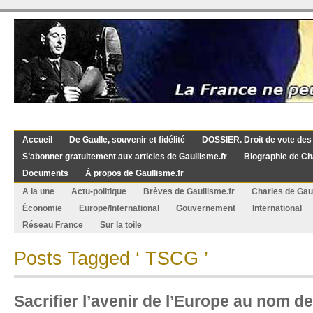
Accueil
De Gaulle, souvenir et fidélité
DOSSIER. Droit de vote des
S’abonner gratuitement aux articles de Gaullisme.fr
Biographie de Ch
Documents
À propos de Gaullisme.fr
A la une
Actu-politique
Brèves de Gaullisme.fr
Charles de Gau
Économie
Europe/International
Gouvernement
International
Réseau France
Sur la toile
Posts Tagged ‘ TSCG ’
Sacrifier l’avenir de l’Europe au nom d