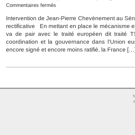
sur
Commentaires fermés
Un
mécanisme
Intervention de Jean-Pierre Chevènement au Séna
insuffisant
rectificative En mettant en place le mécanisme e
et
opaque:
va de pair avec le traité européen dit traité TS
un
coordination et la gouvernance dans l’Union eu
pas
de
encore signé et encore moins ratifié, la France […
plus
vers
une
Europe
post-
démocratique
T
©