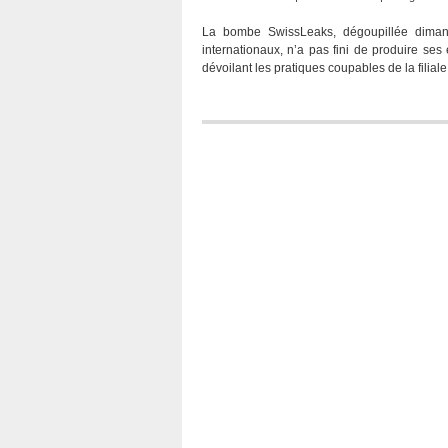
La bombe SwissLeaks, dégoupillée diman
internationaux, n’a pas fini de produire ses
dévoilant les pratiques coupables de la filia