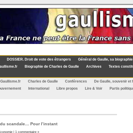
DOSSIER. Droit de vote des étrangers
Général de Gaulle, sa biographie
aullisme.fr
Biographie de Charles de Gaulle
Archives
Textes constit
Gaullisme.fr
Charles de Gaulle
Conférences
De Gaulle, souvenir et f
ouvernement
International
Libre propos
Lire & Voir
Partis politiq
 du scandale… Pour l’instant
conomie
|
1 commentaire »