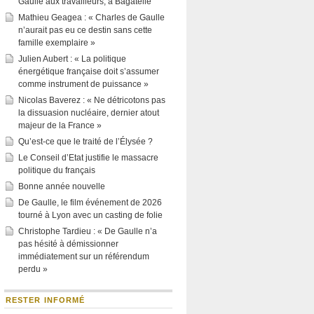
Gaulle aux travailleurs, à Bagatelle
Mathieu Geagea : « Charles de Gaulle
n’aurait pas eu ce destin sans cette
famille exemplaire »
Julien Aubert : « La politique
énergétique française doit s’assumer
comme instrument de puissance »
Nicolas Baverez : « Ne détricotons pas
la dissuasion nucléaire, dernier atout
majeur de la France »
Qu’est-ce que le traité de l’Élysée ?
Le Conseil d’Etat justifie le massacre
politique du français
Bonne année nouvelle
De Gaulle, le film événement de 2026
tourné à Lyon avec un casting de folie
Christophe Tardieu : « De Gaulle n’a
pas hésité à démissionner
immédiatement sur un référendum
perdu »
RESTER INFORMÉ