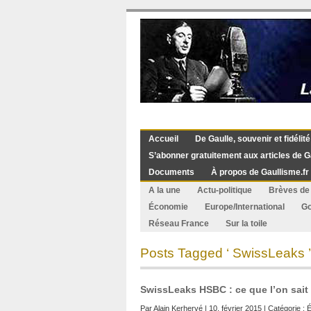
Accueil
De Gaulle, souvenir et fidélité
S’abonner gratuitement aux articles de G
Documents
À propos de Gaullisme.fr
A la une
Actu-politique
Brèves de 
Économie
Europe/International
G
Réseau France
Sur la toile
Posts Tagged ‘ SwissLeaks ’
SwissLeaks HSBC : ce que l’on sait
Par
Alain Kerhervé
| 10. février 2015 | Catégorie :
É