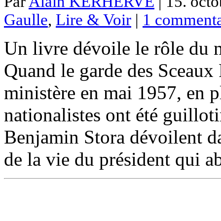
Par
Alain KERHERVE
| 15. octo
Gaulle
,
Lire & Voir
|
1 commenta
Un livre dévoile le rôle du
Quand le garde des Sceaux 
ministère en mai 1957, en p
nationalistes ont été guillot
Benjamin Stora dévoilent d
de la vie du président qui a