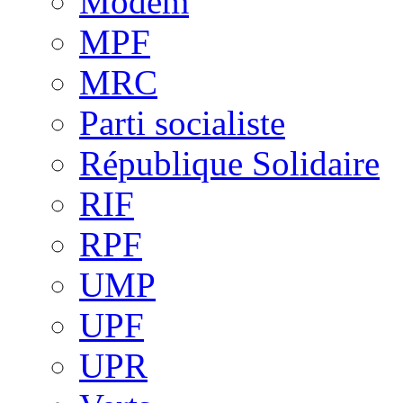
Modem
MPF
MRC
Parti socialiste
République Solidaire
RIF
RPF
UMP
UPF
UPR