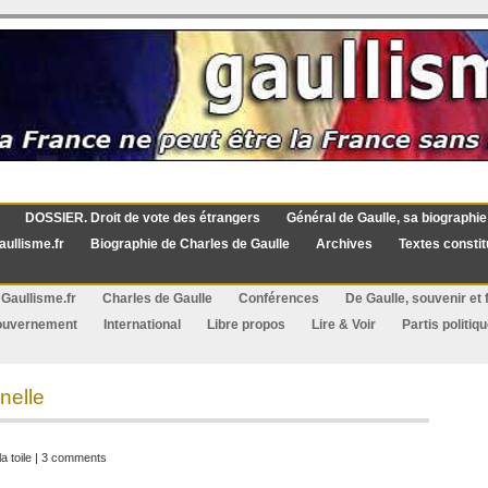
DOSSIER. Droit de vote des étrangers
Général de Gaulle, sa biographie
aullisme.fr
Biographie de Charles de Gaulle
Archives
Textes constit
Gaullisme.fr
Charles de Gaulle
Conférences
De Gaulle, souvenir et f
ouvernement
International
Libre propos
Lire & Voir
Partis politiq
nelle
a toile
|
3 comments