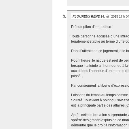
FLOUREUX RENE
14. juin 2015 17 h 0
Présomption d’innocence.
Toute personne accusée d’une infract
légalement établie au terme d’une co
Dans l’attente de ce jugement, elle b
Pour l’heure, le risque est réel de p
lorsque l’ atteinte à l’honneur ou à la
aux chiens l’honneur d’un homme (
passé.
Par conséquent la liberté d’expressi
Laissons du temps au temps comme aim
Solutré. Tout vient à point qui sait 
est la principale partie des affaires. 
Après cette information surprenante 
sphère des grands esprits de ce mond
démontre que le droit à l’information