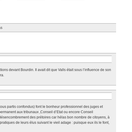
as
tions devant Bourdin. Il avait dit que Valls était sous l’influence de son
ra.
ous partis confondus) font le bonheur professionnel des juges et
il permanent aux tribunaux ,Conseil d’Etat ou encore Conseil
 désencombrement des prétoires car hélas bon nombre de citoyens, à
s pratiques de leurs élus suivant le vieil adage : puisque eux ils le font,