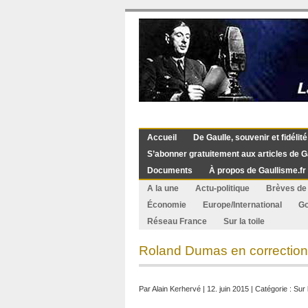
Accueil
De Gaulle, souvenir et fidélité
S’abonner gratuitement aux articles de G
Documents
À propos de Gaullisme.fr
A la une
Actu-politique
Brèves de 
Économie
Europe/International
G
Réseau France
Sur la toile
Roland Dumas en correction
Par
Alain Kerhervé
| 12. juin 2015 | Catégorie :
Sur l