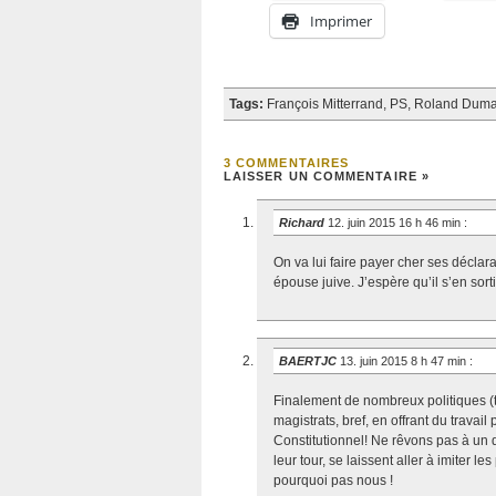
Imprimer
Tags:
François Mitterrand
,
PS
,
Roland Dum
3 COMMENTAIRES
LAISSER UN COMMENTAIRE »
Richard
12. juin 2015 16 h 46 min
:
On va lui faire payer cher ses déclara
épouse juive. J’espère qu’il s’en sorti
BAERTJC
13. juin 2015 8 h 47 min
:
Finalement de nombreux politiques (t
magistrats, bref, en offrant du trava
Constitutionnel! Ne rêvons pas à un
leur tour, se laissent aller à imiter le
pourquoi pas nous !