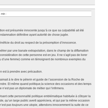
4 min
:
ion est présumée innocente jusqu’à ce que sa culpabilité ait été
ndamnation définitive ayant autorité de chose jugée.
énéficie du droit au respect de la présomption d’innocence.
énétrer par une banale extrapolation, dans le champ de la diffamation
 considération de cette personne est en jeu. Il ne s’agit pas de livrer
ou d’une femme) comme en témoignent de nombreux exemples du
on est à prendre avec précaution.
ait à le dire le pèlerin et guide de l’ascension de la Roche de
attendre. Et même quand politique,la science des occasions et des temps
Ce n’est pas un diplomate de métier qui l’infirmera.
visant cette personnalité politique emblématique habituée à côtoyer la
e, qu’un large public averti appréciera, et qui par la même occasion
 n’est pas toujours une utopie, attendons innocemment la suite de ce