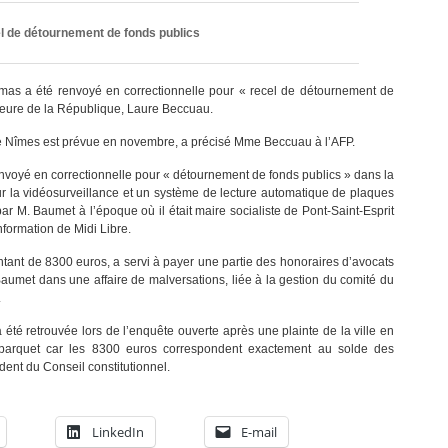
l de détournement de fonds publics
umas a été renvoyé en correctionnelle pour « recel de détournement de
ureure de la République, Laure Beccuau.
 de Nîmes est prévue en novembre, a précisé Mme Beccuau à l’AFP.
envoyé en correctionnelle pour « détournement de fonds publics » dans la
ur la vidéosurveillance et un système de lecture automatique de plaques
 M. Baumet à l’époque où il était maire socialiste de Pont-Saint-Esprit
nformation de Midi Libre.
ntant de 8300 euros, a servi à payer une partie des honoraires d’avocats
umet dans une affaire de malversations, liée à la gestion du comité du
.
a été retrouvée lors de l’enquête ouverte après une plainte de la ville en
 parquet car les 8300 euros correspondent exactement au solde des
dent du Conseil constitutionnel.
LinkedIn
E-mail