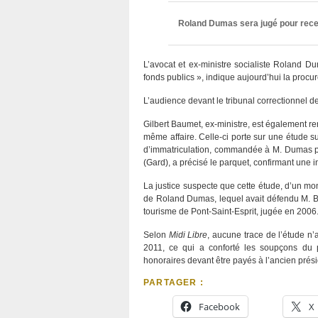
Roland Dumas sera jugé pour rece
L’avocat et ex-ministre socialiste Roland D
fonds publics », indique aujourd’hui la proc
L’audience devant le tribunal correctionnel
Gilbert Baumet, ex-ministre, est également r
même affaire. Celle-ci porte sur une étude s
d’immatriculation, commandée à M. Dumas par
(Gard), a précisé le parquet, confirmant une i
La justice suspecte que cette étude, d’un mo
de Roland Dumas, lequel avait défendu M. Ba
tourisme de Pont-Saint-Esprit, jugée en 2006
Selon
Midi Libre
, aucune trace de l’étude n’
2011, ce qui a conforté les soupçons du
honoraires devant être payés à l’ancien prési
PARTAGER :
Facebook
X