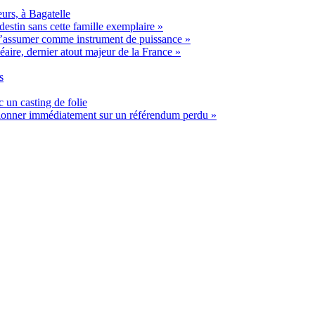
urs, à Bagatelle
estin sans cette famille exemplaire »
t s’assumer comme instrument de puissance »
éaire, dernier atout majeur de la France »
s
 un casting de folie
ssionner immédiatement sur un référendum perdu »