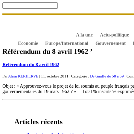
Accueil
De Gaulle, souvenir et fidélité
DOSSIER. Dro
S’abonner gratuitement aux articles de Gaullisme.fr
B
À propos de Gaullisme.fr
A la une
Actu-politique
Économie
Europe/International
Gouvernement
Référendum du 8 avril 1962 ’
Référendum du 8 avril 1962
Par
Alain KERHERVE
| 11. octobre 2011 | Catégorie :
De Gaulle de 58 à 69
|
Comm
Objet : « Approuvez-vous le projet de loi soumis au peuple français par
gouvernementales du 19 mars 1962 ? » Total % inscrits % exprimés
Articles récents