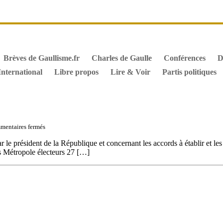
it de vote des étrangers
Général de Gaulle, sa biographie
M
iographie de Charles de Gaulle
Archives
Textes constitutionn
Brèves de Gaullisme.fr
Charles de Gaulle
Conférences
D
International
Libre propos
Lire & Voir
Partis politiques
sur
entaires fermés
Référendum
du
 le président de la République et concernant les accords à établir et les
8
 Métropole électeurs 27 […]
avril
1962