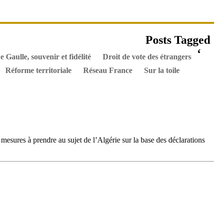
es ouvrages
Posts Tagged
els
Hommes de l’Histoire
Documents
‘
e Gaulle, souvenir et fidélité
Droit de vote des étrangers
Réforme territoriale
Réseau France
Sur la toile
 mesures à prendre au sujet de l’Algérie sur la base des déclarations