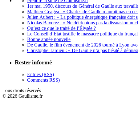
Prendre la suite de Gaullisme.fr
1er mai 1950, discours du Général de Gaulle aux travaille
Mathieu Geagea : « Charles de Gaulle n’aurait pas eu ce d
Julien Aubert : « La politique énergétique française doi
Nicolas Baverez : « Ne détricotons pas la dissuasion nucl
Qu’est-ce que le traité de l’Élysée ?
Le Conseil d’Etat justifie le massacre politique du françai
Bonne année nouvelle
De Gaulle, le film événement de 2026 tourné à Lyon avec
Christophe Tardieu : « De Gaulle n’a pas hésité à démi
Rester informé
Entries (RSS)
Comments RSS)
Tous droits réservés
© 2026 Gaullisme.fr