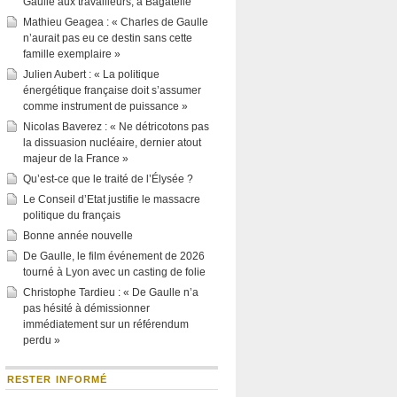
Gaulle aux travailleurs, à Bagatelle
Mathieu Geagea : « Charles de Gaulle
n’aurait pas eu ce destin sans cette
famille exemplaire »
Julien Aubert : « La politique
énergétique française doit s’assumer
comme instrument de puissance »
Nicolas Baverez : « Ne détricotons pas
la dissuasion nucléaire, dernier atout
majeur de la France »
Qu’est-ce que le traité de l’Élysée ?
Le Conseil d’Etat justifie le massacre
politique du français
Bonne année nouvelle
De Gaulle, le film événement de 2026
tourné à Lyon avec un casting de folie
Christophe Tardieu : « De Gaulle n’a
pas hésité à démissionner
immédiatement sur un référendum
perdu »
RESTER INFORMÉ