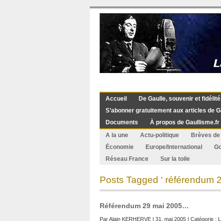
Accueil
De Gaulle, souvenir et fidélité
S’abonner gratuitement aux articles de G
Documents
À propos de Gaullisme.fr
A la une
Actu-politique
Brèves de 
Économie
Europe/International
G
Réseau France
Sur la toile
Posts Tagged ‘ référendum 2
Référendum 29 mai 2005…
Par
Alain KERHERVE
| 31. mai 2005 | Catégorie :
L