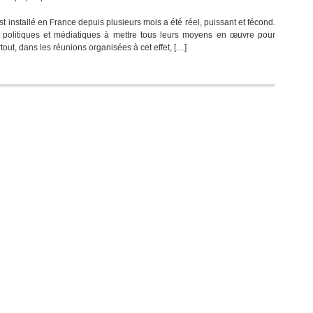
Référendum
t installé en France depuis plusieurs mois a été réel, puissant et fécond.
29
 politiques et médiatiques à mettre tous leurs moyens en œuvre pour
mai
out, dans les réunions organisées à cet effet, […]
2005…