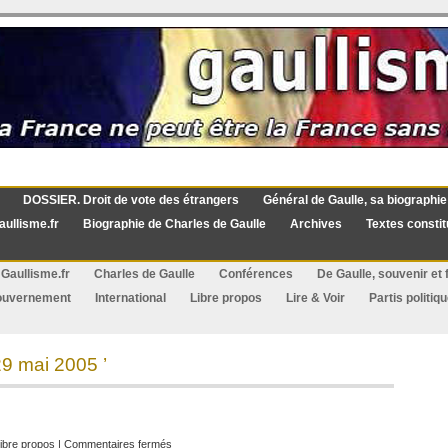
DOSSIER. Droit de vote des étrangers
Général de Gaulle, sa biographie
aullisme.fr
Biographie de Charles de Gaulle
Archives
Textes constit
Gaullisme.fr
Charles de Gaulle
Conférences
De Gaulle, souvenir et f
ouvernement
International
Libre propos
Lire & Voir
Partis politiq
9 mai 2005 ’
sur
ibre propos
|
Commentaires fermés