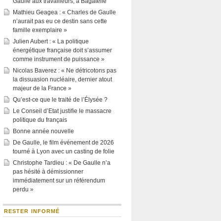
Gaulle aux travailleurs, à Bagatelle
Mathieu Geagea : « Charles de Gaulle
n’aurait pas eu ce destin sans cette
famille exemplaire »
Julien Aubert : « La politique
énergétique française doit s’assumer
comme instrument de puissance »
Nicolas Baverez : « Ne détricotons pas
la dissuasion nucléaire, dernier atout
majeur de la France »
Qu’est-ce que le traité de l’Élysée ?
Le Conseil d’Etat justifie le massacre
politique du français
Bonne année nouvelle
De Gaulle, le film événement de 2026
tourné à Lyon avec un casting de folie
Christophe Tardieu : « De Gaulle n’a
pas hésité à démissionner
immédiatement sur un référendum
perdu »
RESTER INFORMÉ