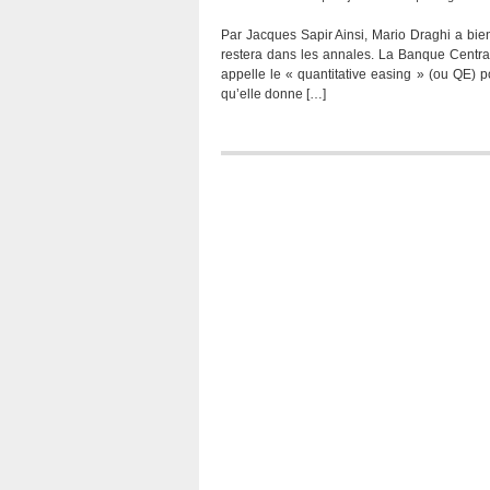
Par Jacques Sapir Ainsi, Mario Draghi a bien 
restera dans les annales. La Banque Central
appelle le « quantitative easing » (ou QE) p
qu’elle donne […]