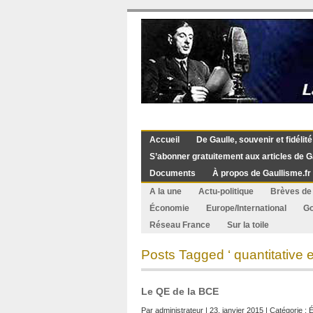
Accueil
De Gaulle, souvenir et fidélité
S’abonner gratuitement aux articles de G
Documents
À propos de Gaullisme.fr
A la une
Actu-politique
Brèves de 
Économie
Europe/International
G
Réseau France
Sur la toile
Posts Tagged ‘ quantitative e
Le QE de la BCE
Par
administrateur
| 23. janvier 2015 | Catégorie :
É