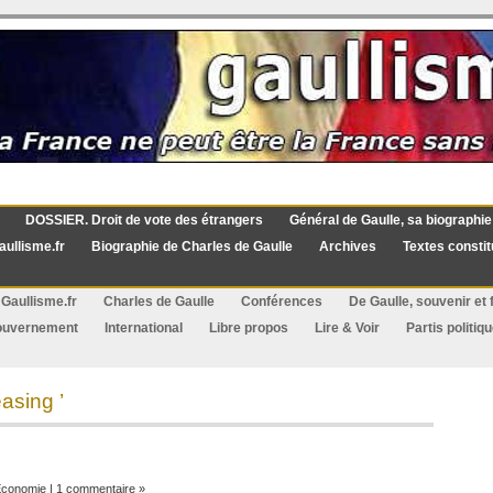
DOSSIER. Droit de vote des étrangers
Général de Gaulle, sa biographie
aullisme.fr
Biographie de Charles de Gaulle
Archives
Textes constit
Gaullisme.fr
Charles de Gaulle
Conférences
De Gaulle, souvenir et f
ouvernement
International
Libre propos
Lire & Voir
Partis politiq
asing ’
conomie
|
1 commentaire »