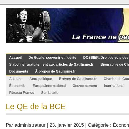
Accueil
De Gaulle, souvenir et fidélité
DOSSIER. Droit de vote des
S’abonner gratuitement aux articles de Gaullisme.fr
Biographie de Ch
Documents
À propos de Gaullisme.fr
A la une
Actu-politique
Brèves de Gaullisme.fr
Charles de Gau
Économie
Europe/International
Gouvernement
International
Réseau France
Sur la toile
Le QE de la BCE
Par
administrateur
| 23. janvier 2015 | Catégorie :
Économ