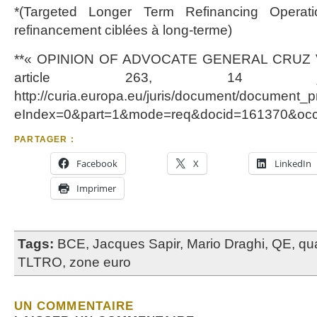
*(Targeted Longer Term Refinancing Operat
refinancement ciblées à long-terme)
**« OPINION OF ADVOCATE GENERAL CRUZ V
article 263, 14 jan
http://curia.europa.eu/juris/document/document_p
eIndex=0&part=1&mode=req&docid=161370&occ=
PARTAGER :
Facebook
X
LinkedIn
Imprimer
Tags:
BCE
,
Jacques Sapir
,
Mario Draghi
,
QE
,
qua
TLTRO
,
zone euro
UN COMMENTAIRE