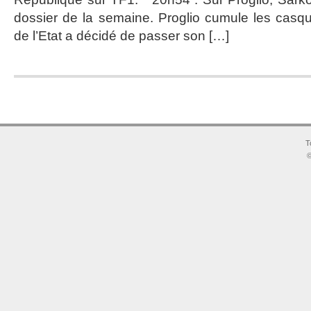
réel…
dossier de la semaine. Proglio cumule les casque
de l’Etat a décidé de passer son […]
T
©