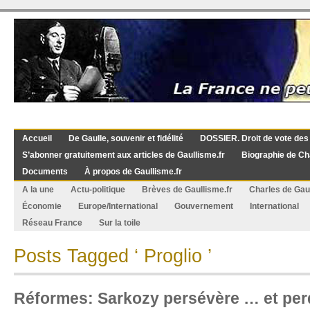
Accueil
De Gaulle, souvenir et fidélité
DOSSIER. Droit de vote des
S’abonner gratuitement aux articles de Gaullisme.fr
Biographie de Ch
Documents
À propos de Gaullisme.fr
A la une
Actu-politique
Brèves de Gaullisme.fr
Charles de Gau
Économie
Europe/International
Gouvernement
International
Réseau France
Sur la toile
Posts Tagged ‘ Proglio ’
Réformes: Sarkozy persévère … et per