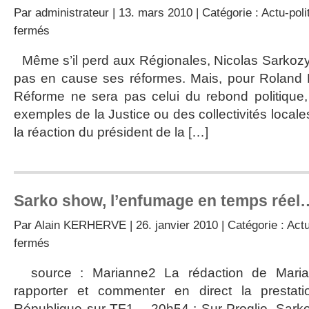
Par
administrateur
| 13. mars 2010 | Catégorie :
Actu-poli
sur
fermés
Réformes:
Sarkozy
Même s’il perd aux Régionales, Nicolas Sarkozy 
persévère
pas en cause ses réformes. Mais, pour Roland H
…
et
Réforme ne sera pas celui du rebond politique
perd
exemples de la Justice ou des collectivités locale
sévère!
la réaction du président de la […]
Sarko show, l’enfumage en temps réel
Par
Alain KERHERVE
| 26. janvier 2010 | Catégorie :
Actu
sur
fermés
Sarko
show,
source : Marianne2 La rédaction de Maria
l’enfumage
rapporter et commenter en direct la prestat
en
temps
République sur TF1. 20h54 : Sur Proglio, Sarko