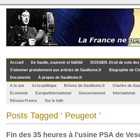
Accueil
De Gaulle, souvenir et fidélité
DOSSIER. Droit de vote des
S’abonner gratuitement aux articles de Gaullisme.fr
Biographie de Ch
Documents
À propos de Gaullisme.fr
A la une
Actu-politique
Brèves de Gaullisme.fr
Charles de Gau
Économie
Europe/International
Gouvernement
International
Réseau France
Sur la toile
Posts Tagged ‘ Peugeot ’
Fin des 35 heures à l’usine PSA de Ves