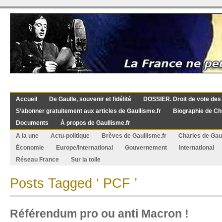
Accueil
De Gaulle, souvenir et fidélité
DOSSIER. Droit de vote des
S’abonner gratuitement aux articles de Gaullisme.fr
Biographie de Ch
Documents
À propos de Gaullisme.fr
A la une
Actu-politique
Brèves de Gaullisme.fr
Charles de Gau
Économie
Europe/International
Gouvernement
International
Réseau France
Sur la toile
Posts Tagged ‘ PCF ’
Référendum pro ou anti Macron !