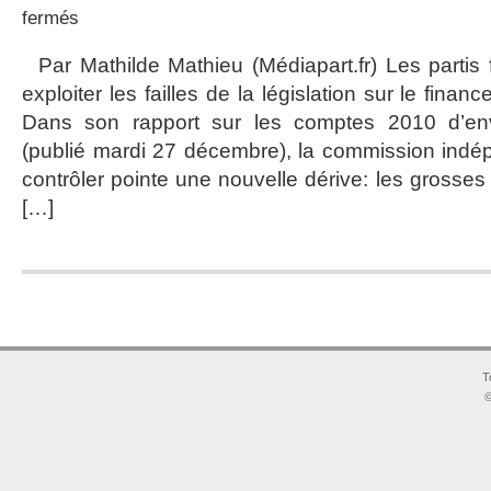
sur
fermés
Les
partis
Par Mathilde Mathieu (Médiapart.fr) Les partis f
facturent
exploiter les failles de la législation sur le finan
des
conseils
Dans son rapport sur les comptes 2010 d’env
à
(publié mardi 27 décembre), la commission indé
leurs
candidats
contrôler pointe une nouvelle dérive: les grosses 
aux
[…]
frais
de
l’Etat
T
©