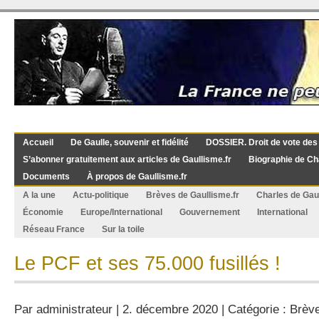
Accueil
De Gaulle, souvenir et fidélité
DOSSIER. Droit de vote des
S’abonner gratuitement aux articles de Gaullisme.fr
Biographie de Ch
Documents
À propos de Gaullisme.fr
A la une
Actu-politique
Brèves de Gaullisme.fr
Charles de Gau
Économie
Europe/International
Gouvernement
International
Réseau France
Sur la toile
Le PCF et ses 75.000 fusillés !
Par
administrateur
| 2. décembre 2020 | Catégorie :
Brève