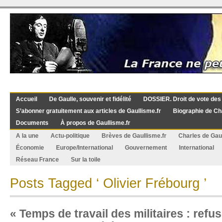
Accueil
De Gaulle, souvenir et fidélité
DOSSIER. Droit de vote des
S’abonner gratuitement aux articles de Gaullisme.fr
Biographie de Ch
Documents
À propos de Gaullisme.fr
A la une
Actu-politique
Brèves de Gaullisme.fr
Charles de Gau
Économie
Europe/International
Gouvernement
International
Réseau France
Sur la toile
Posts Tagged ‘ Olivier Frébourg ’
« Temps de travail des militaires : refu