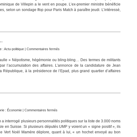
ominique de Villepin a le vent en poupe. L’ex-premier ministre bénéficie
Villepin
es, selon un sondage Ifop pour Paris Match à paraître jeudi. L’intéressé,
creuse
l’écart
avec
Sarkozy
 …
sur
e :
Actu-politique
|
Commentaires fermés
A
ulle » Népotisme, hégémonie ou bling-bling… Des termes de militants
l’UMP
par l’accumulation des affaires. L’annonce de la candidature de Jean
« le
la République, à la présidence de l’Epad, plus grand quartier d’affaires
mode
de
gouvernance
…
sur
rie :
Économie
|
Commentaires fermés
Evasion
 a interrogé plusieurs personnalités politiques sur la liste de 3.000 noms
fiscale…
e en Suisse. Si plusieurs députés UMP y voient un « signe positif », ils
 Le Vert Noël Mamère déplore, quant à lui, « un hochet envoyé au bon