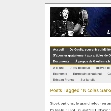
Accueil
De Gaulle, souvenir et fidélité
S’abonner gratuitement aux articles de G
Documents
À propos de Gaullisme.fr
A la une
Actu-politique
Brèves de 
Économie
Europe/International
G
Réseau France
Sur la toile
Posts Tagged ‘ Nicolas Sark
Stock options, le grand retour en ar
Par
Alain KERHERVE
| 26. août 2010 | Catégorie :