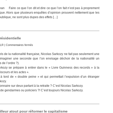
Stock
n Faire ce que l’on dit et dire ce que l’on fait n’est pas à proprement
options,
lique. Alors que plusieurs enquêtes d’opinion prouvent nettement que les
le
ublique, ne sont plus dupes des effets […]
grand
retour
en
arrière
résidentielle
sur
LR
|
Commentaires fermés
Nicolas
ls de la nationalité française, Nicolas Sarkozy ne fait pas seulement une
Sarkozy
t imaginer une seconde que l’on envisage déchoir de la nationalité un
abîme
s de l’ordre ?).
la
s Sarkozy se prépare à entrer dans le « Livre Guinness des records » à la
fonction
scours et les actes ».
présidentielle
 à tord de « double peine » et qui permettait l’expulsion d’un étranger
kozy.
nnaire sur deux partant à la retraite ? C’est Nicolas Sarkozy.
de gendarmes ou policiers ?! C’est toujours Nicolas Sarkozy.
leur atout pour réformer le capitalisme