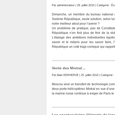
Par
administrateur
| 29. juillet 2010 | Catégorie :
Éc
Dimanche, un membre du bureau national du 
Sixième République, seule solution, selon lui, 
notre meilleur atout pour l’avenir ?
Un problème de pratique, pas de Constituti
République n’en finit plus de finir de la réd
L’étalage des ambitions individuelles égotiste
savoir et le mépris pour les savoir faire, 
République un coté tragi-comique qui rappell
Vente des Mistral…
Par
Alain KERHERVE
| 25. juillet 2010 | Catégorie :
Moscou veut un transfert de technologie com
deux porte-hélicoptères Mistral en vue d’une l
la marine russe continue à exiger de Paris le 
Les spectaculaires éléments de lan