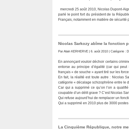
mercredi 25 août 2010, Nicolas Dupont-Aigna
parlé le point fort du président de la Répub
Français, notamment en matière de sécurité p
Nicolas Sarkozy abîme la fonction p
Par
Alain KERHERVE
| 6. août 2010 | Catégorie :
D
En annonçant vouloir déchoir certains crimine
entorse au principe d’égalité (car qui peu
français « de souche » ayant tiré sur les force
En fait, la réalité est toute autre : Nicola
catégorie « décalage schizophrène entre le di
Car qui a supprimé ce qu’on l’on a qualifié
coupable d’un délit grave ? C’est Nicolas Sar
Qui refuse aujourd’hui de remplacer un fonctio
Qui a supprimé en 2010 plus de 3000 postes 
La Cinquième République, notre meil