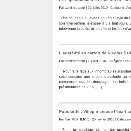
Par
administrateur
| 20. juillet 2010 | Catégorie :
Act
Zèle coupable ou avec l’inquiétant aval du C
son intervention télévisée il y a huit jours. 
intervenue la veille, ni le défilé et les feux d’
L’austérité en carton de Nicolas Sa
Par
administrateur
| 1. juillet 2010 | Catégorie :
Éco
Pour faire face aux innombrables scandal
cette semaine une « cure d’austérité au s
compenser tous les dérapages des trois d
présidentielle de 2007, […]
Popularité : Villepin creuse l’écart 
Par
Alain KERHERVE
| 20. février 2010 | Catégorie
Selon un sondage Ifop, l’ancien premier m