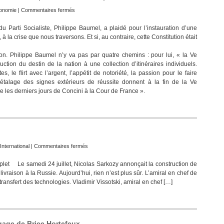
sur
onomie
|
Commentaires fermés
La
Parti Socialiste, Philippe Baumel, a plaidé pour l’instauration d’une
Cinquième
à la crise que nous traversons. Et si, au contraire, cette Constitution était
République,
notre
on. Philippe Baumel n’y va pas par quatre chemins : pour lui, « la Ve
meilleur
uction du destin de la nation à une collection d’itinéraires individuels.
atout
s, le flirt avec l’argent, l’appétit de notoriété, la passion pour le faire
pour
l’étalage des signes extérieurs de réussite donnent à la fin de la Ve
réformer
e les derniers jours de Concini à la Cour de France ».
le
capitalisme
sur
International
|
Commentaires fermés
Vente
plet Le samedi 24 juillet, Nicolas Sarkozy annonçait la construction de
des
ivraison à la Russie. Aujourd’hui, rien n’est plus sûr. L’amiral en chef de
Mistral…
transfert des technologies. Vladimir Vissotski, amiral en chef […]
gage de Brice Hortefeux