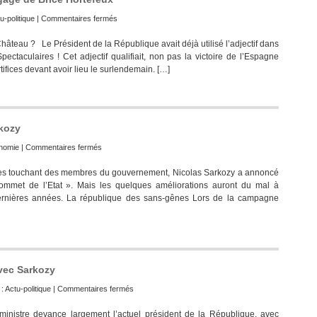
sur
u-politique
|
Commentaires fermés
Les
hâteau ? Le Président de la République avait déjà utilisé l’adjectif dans
spectaculaires
Spectaculaires ! Cet adjectif qualifiait, non pas la victoire de l’Espagne
éléments
artifices devant avoir lieu le surlendemain. […]
de
langage
de
Brice
Hortefeux
rkozy
sur
nomie
|
Commentaires fermés
L’austérité
es touchant des membres du gouvernement, Nicolas Sarkozy a annoncé
en
ommet de l’Etat ». Mais les quelques améliorations auront du mal à
carton
ernières années. La république des sans-gênes Lors de la campagne
de
Nicolas
Sarkozy
avec Sarkozy
sur
 :
Actu-politique
|
Commentaires fermés
Popularité
inistre devance largement l’actuel président de la République, avec
: