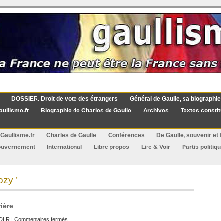
DOSSIER. Droit de vote des étrangers
Général de Gaulle, sa biographie
aullisme.fr
Biographie de Charles de Gaulle
Archives
Textes constit
Gaullisme.fr
Charles de Gaulle
Conférences
De Gaulle, souvenir et f
ouvernement
International
Libre propos
Lire & Voir
Partis politiq
ozy ’
rière
sur
DLR
|
Commentaires fermés