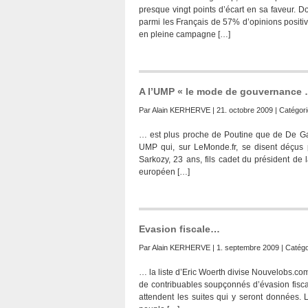
presque vingt points d’écart en sa faveur. D
parmi les Français de 57% d’opinions positiv
en pleine campagne […]
A l’UMP « le mode de gouvernance
Par
Alain KERHERVE
| 21. octobre 2009 | Catégori
… est plus proche de Poutine que de De Ga
UMP qui, sur LeMonde.fr, se disent déçus 
Sarkozy, 23 ans, fils cadet du président de 
européen […]
Evasion fiscale…
Par
Alain KERHERVE
| 1. septembre 2009 | Catégo
… la liste d’Eric Woerth divise Nouvelobs.com
de contribuables soupçonnés d’évasion fiscal
attendent les suites qui y seront données.