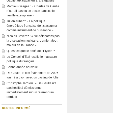
Gaulle aux travailleurs, à Bagatelle
Mathieu Geagea : « Charles de Gaulle
n’aurait pas eu ce destin sans cette
famille exemplaire »
Julien Aubert : « La politique
énergétique française doit s’assumer
comme instrument de puissance »
Nicolas Baverez : « Ne détricotons pas
la dissuasion nucléaire, dernier atout
majeur de la France »
Qu’est-ce que le traité de l’Élysée ?
Le Conseil d’Etat justifie le massacre
politique du français
Bonne année nouvelle
De Gaulle, le film événement de 2026
tourné à Lyon avec un casting de folie
Christophe Tardieu : « De Gaulle n’a
pas hésité à démissionner
immédiatement sur un référendum
perdu »
RESTER INFORMÉ