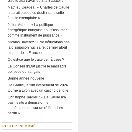
Gaulle aux travailleurs, à Bagatelle
Mathieu Geagea : « Charles de Gaulle
n’aurait pas eu ce destin sans cette
famille exemplaire »
Julien Aubert : « La politique
énergétique française doit s’assumer
comme instrument de puissance »
Nicolas Baverez : « Ne détricotons pas
la dissuasion nucléaire, dernier atout
majeur de la France »
Qu’est-ce que le traité de l’Élysée ?
Le Conseil d’Etat justifie le massacre
politique du français
Bonne année nouvelle
De Gaulle, le film événement de 2026
tourné à Lyon avec un casting de folie
Christophe Tardieu : « De Gaulle n’a
pas hésité à démissionner
immédiatement sur un référendum
perdu »
RESTER INFORMÉ