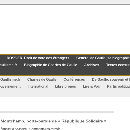
DOSSIER. Droit de vote des étrangers
Général de Gaulle, sa biographie
aullisme.fr
Biographie de Charles de Gaulle
Archives
Textes constit
Gaullisme.fr
Charles de Gaulle
Conférences
De Gaulle, souvenir et f
ouvernement
International
Libre propos
Lire & Voir
Partis politiq
 Montchamp, porte-parole de « République Solidaire »
sur
épublique Solidaire
|
Commentaires fermés