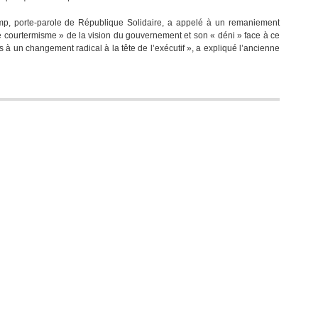
Premier
p, porte-parole de République Solidaire, a appelé à un remaniement
point
 le courtermisme » de la vision du gouvernement et son « déni » face à ce
presse
 à un changement radical à la tête de l’exécutif », a expliqué l’ancienne
de
Marie-
Anne
Montchamp,
porte-
parole
de
« République
Solidaire »