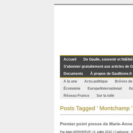
Accueil
De Gaulle, souvenir et fidélité
S’abonner gratuitement aux articles de G
Documents
À propos de Gaullisme.fr
A la une
Actu-politique
Brèves de 
Économie
Europe/International
G
Réseau France
Sur la toile
Posts Tagged ‘ Montchamp ’
Premier point presse de Marie-Anne
Par
Alain KERHERVE
| 6. juillet 2010 | Catégorie :
R