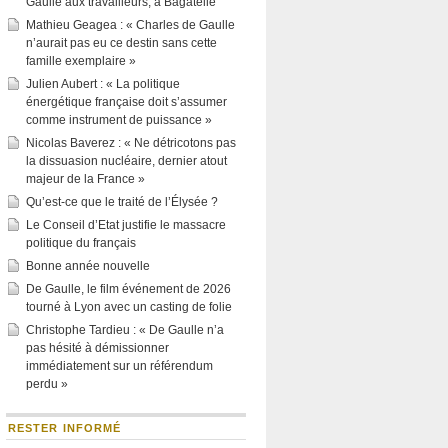
Gaulle aux travailleurs, à Bagatelle
Mathieu Geagea : « Charles de Gaulle
n’aurait pas eu ce destin sans cette
famille exemplaire »
Julien Aubert : « La politique
énergétique française doit s’assumer
comme instrument de puissance »
Nicolas Baverez : « Ne détricotons pas
la dissuasion nucléaire, dernier atout
majeur de la France »
Qu’est-ce que le traité de l’Élysée ?
Le Conseil d’Etat justifie le massacre
politique du français
Bonne année nouvelle
De Gaulle, le film événement de 2026
tourné à Lyon avec un casting de folie
Christophe Tardieu : « De Gaulle n’a
pas hésité à démissionner
immédiatement sur un référendum
perdu »
RESTER INFORMÉ