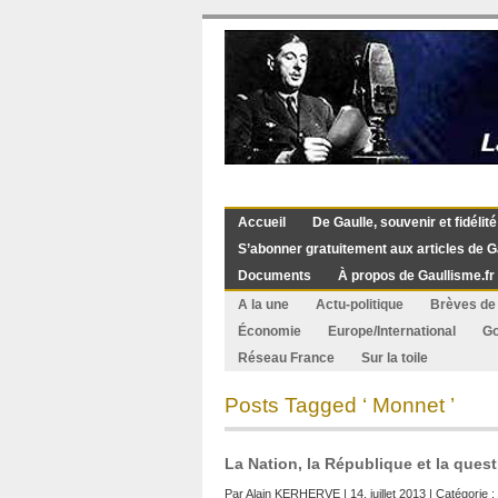
Accueil
De Gaulle, souvenir et fidélité
S’abonner gratuitement aux articles de G
Documents
À propos de Gaullisme.fr
A la une
Actu-politique
Brèves de 
Économie
Europe/International
G
Réseau France
Sur la toile
Posts Tagged ‘ Monnet ’
La Nation, la République et la que
Par
Alain KERHERVE
| 14. juillet 2013 | Catégorie :