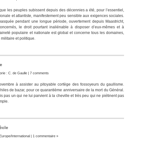
ue les peuples subissent depuis des décennies a été, pour l’essentiel,
tionale et atlantiste, manifestement peu sensible aux exigences sociales.
masquée pendant une longue période, ouvertement depuis Maastricht,
ncernés, le droit pourtant inaliénable à disposer d’eux-mêmes et à
raineté populaire et nationale est global et concerne tous les domaines,
ilitaire et politique.
pe
orie :
C. de Gaulle
|
7 comments
vembre à assister au pitoyable cortège des fossoyeurs du gaullisme.
ophiles de bazar, pour ce quarantième anniversaire de la mort du Général.
 pas un qui ne lui parvient à la cheville et très peu qui ne piétinent pas
mple.
ècle
Europe/International
|
1 commentaire »