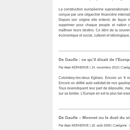
La construction européenne supranationale q
conçue par une oligarchie financière interna
Depuis son origine elle entend, de façon 
supprimer pour chaque peuple et nation co
maîtriser leurs destins. Ce déni de la souve
économique et social, culturel et idéologique, m
De Gaulle : ce qu’il disait de l’Euro
Par
Alain KERHERVE
| 14. novembre 2010 | Catég
Colombey-les-deux Eglises. Encore un 9 no
Encore un défilé auto-satisfait de nos gaull
Tous revendiquent leur part de dépouille, mais
sur sa tombe. L’Europe en est le plus bel exe
De Gaulle – Monnet ou le duel du si
Par
Alain KERHERVE
| 18. août 2009 | Catégorie :