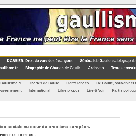
DOSSIER. Droit de vote des étrangers
Général de Gaulle, sa biographie
aullisme.fr
Biographie de Charles de Gaulle
Archives
Textes constit
Gaullisme.fr
Charles de Gaulle
Conférences
De Gaulle, souvenir et f
ouvernement
International
Libre propos
Lire & Voir
Partis politiq
stion sociale au cœur du problème européen.
Économie
|
4 comments