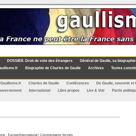
DOSSIER. Droit de vote des étrangers
Général de Gaulle, sa biographie
aullisme.fr
Biographie de Charles de Gaulle
Archives
Textes constit
Gaullisme.fr
Charles de Gaulle
Conférences
De Gaulle, souvenir et f
ouvernement
International
Libre propos
Lire & Voir
Partis politiq
sur
orie :
Europe/International
|
Commentaires fermés