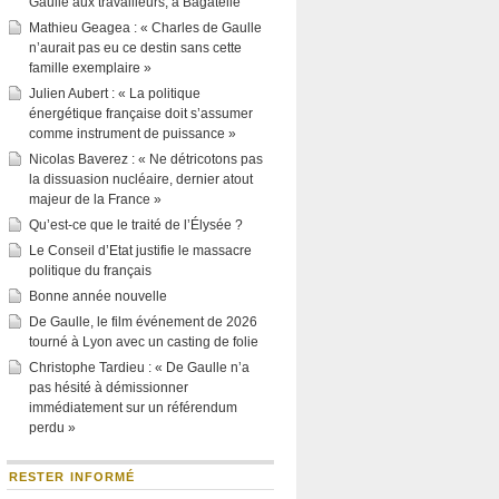
Gaulle aux travailleurs, à Bagatelle
Mathieu Geagea : « Charles de Gaulle
n’aurait pas eu ce destin sans cette
famille exemplaire »
Julien Aubert : « La politique
énergétique française doit s’assumer
comme instrument de puissance »
Nicolas Baverez : « Ne détricotons pas
la dissuasion nucléaire, dernier atout
majeur de la France »
Qu’est-ce que le traité de l’Élysée ?
Le Conseil d’Etat justifie le massacre
politique du français
Bonne année nouvelle
De Gaulle, le film événement de 2026
tourné à Lyon avec un casting de folie
Christophe Tardieu : « De Gaulle n’a
pas hésité à démissionner
immédiatement sur un référendum
perdu »
RESTER INFORMÉ