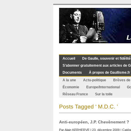
Accueil
De Gaulle, souvenir et fidélité
S’abonner gratuitement aux articles de G
Documents
À propos de Gaullisme.fr
A la une
Actu-politique
Brèves de 
Économie
Europe/International
G
Réseau France
Sur la toile
Posts Tagged ‘ M.D.C. ’
Anti-européen, J.P. Chevènement ?
Par
Alain KERHERVE
| 23. décembre 2009 | Catég