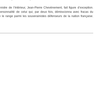
Anti-
inistre de l’Intérieur, Jean-Pierre Chevènement, fait figure d’exception.
européen,
ersonnalité de celui qui, par deux fois, démissionna avec fracas du
J.P.
le range parmi les souverainistes défenseurs de la nation française.
Chevènement
?