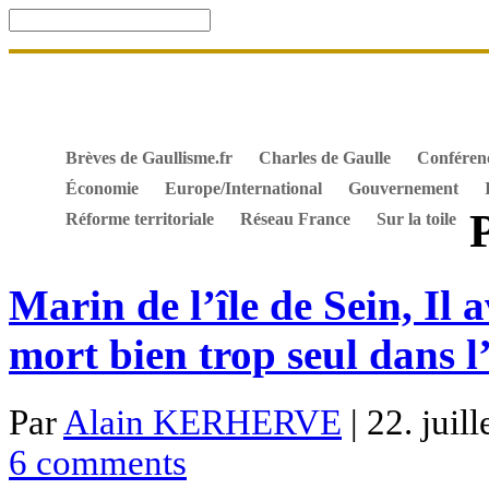
Accueil
De Gaulle, souvenir et fidélité
DOSSIER. Dro
Mes ouvrages
S’abonner gratuitement aux articles de 
Textes constitutionnels
Hommes de l’Histoire
Docum
Brèves de Gaullisme.fr
Charles de Gaulle
Conféren
Économie
Europe/International
Gouvernement
Réforme territoriale
Réseau France
Sur la toile
Marin de l’île de Sein, Il a
mort bien trop seul dans l
Par
Alain KERHERVE
| 22. juil
6 comments