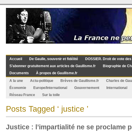
Accueil
De Gaulle, souvenir et fidélité
DOSSIER. Droit de vote des
S’abonner gratuitement aux articles de Gaullisme.fr
Biographie de Ch
Documents
À propos de Gaullisme.fr
A la une
Actu-politique
Brèves de Gaullisme.fr
Charles de Gau
Économie
Europe/International
Gouvernement
International
Réseau France
Sur la toile
Posts Tagged ‘ justice ’
Justice : l’impartialité ne se proclame 