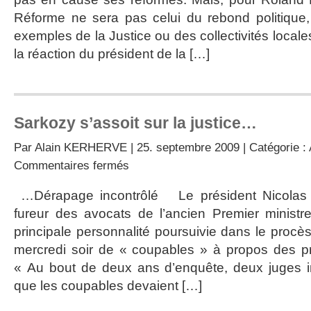
et
Réforme ne sera pas celui du rebond politique
perd
exemples de la Justice ou des collectivités locale
sévère!
la réaction du président de la […]
Sarkozy s’assoit sur la justice…
Par
Alain KERHERVE
| 25. septembre 2009 | Catégorie :
sur
Commentaires fermés
Sarkozy
s’assoit
…Dérapage incontrôlé Le président Nicolas 
sur
fureur des avocats de l’ancien Premier ministr
la
justice…
principale personnalité poursuivie dans le procè
mercredi soir de « coupables » à propos des pr
« Au bout de deux ans d’enquête, deux juges 
que les coupables devaient […]