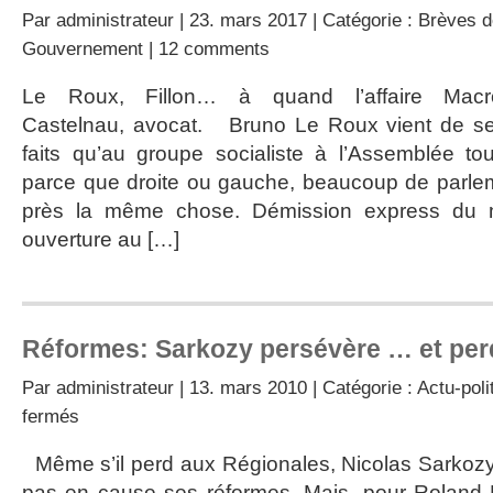
Par
administrateur
| 23. mars 2017 | Catégorie :
Brèves d
Gouvernement
|
12 comments
Le Roux, Fillon… à quand l’affaire Ma
Castelnau, avocat. Bruno Le Roux vient de se 
faits qu’au groupe socialiste à l’Assemblée to
parce que droite ou gauche, beaucoup de parlem
près la même chose. Démission express du min
ouverture au […]
Réformes: Sarkozy persévère … et per
Par
administrateur
| 13. mars 2010 | Catégorie :
Actu-poli
sur
fermés
Réformes:
Sarkozy
Même s’il perd aux Régionales, Nicolas Sarkozy 
persévère
pas en cause ses réformes. Mais, pour Roland H
…