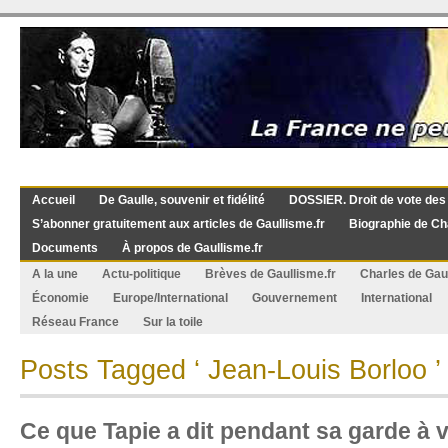
Accueil
De Gaulle, souvenir et fidélité
DOSSIER. Droit de vote des
S’abonner gratuitement aux articles de Gaullisme.fr
Biographie de Ch
Documents
À propos de Gaullisme.fr
A la une
Actu-politique
Brèves de Gaullisme.fr
Charles de Gau
Économie
Europe/International
Gouvernement
International
Réseau France
Sur la toile
Posts Tagged ‘ Jean-Louis Borloo ’
Ce que Tapie a dit pendant sa garde à 