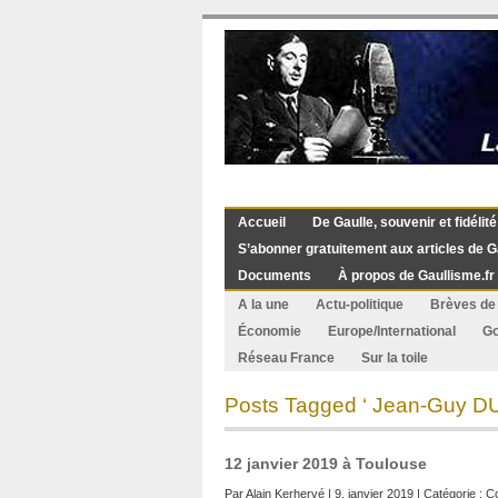
Accueil
De Gaulle, souvenir et fidélité
S’abonner gratuitement aux articles de G
Documents
À propos de Gaullisme.fr
A la une
Actu-politique
Brèves de 
Économie
Europe/International
G
Réseau France
Sur la toile
Posts Tagged ‘ Jean-Guy D
12 janvier 2019 à Toulouse
Par
Alain Kerhervé
| 9. janvier 2019 | Catégorie :
C