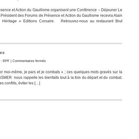
sence et Action du Gaullisme organisent une Conférence – Déjeuner Le
ésident des Forums de Présence et Action du Gaullisme recevra Alain
Héritage » Editions Corsaire. Retrouvez-nous au restaurant Brut
tes
sur
 :
RPF
|
Commentaires fermés
Vœux
oi-même, je pars et je combats » ; ces quelques mots gravés sur la
2010
MER nous rappelle les bienfaits tout à la fois du départ et du combat.
à
 conflits, éviter les […]
tous
nos
amis
Gaullistes