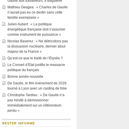
Gaulle aux travailleurs, à Bagatelle
Mathieu Geagea : « Charles de Gaulle
n’aurait pas eu ce destin sans cette
famille exemplaire »
Julien Aubert : « La politique
énergétique française doit s’assumer
comme instrument de puissance »
Nicolas Baverez : « Ne détricotons pas
la dissuasion nucléaire, dernier atout
majeur de la France »
Qu’est-ce que le traité de l’Élysée ?
Le Conseil d’Etat justifie le massacre
politique du français
Bonne année nouvelle
De Gaulle, le film événement de 2026
tourné à Lyon avec un casting de folie
Christophe Tardieu : « De Gaulle n’a
pas hésité à démissionner
immédiatement sur un référendum
perdu »
RESTER INFORMÉ