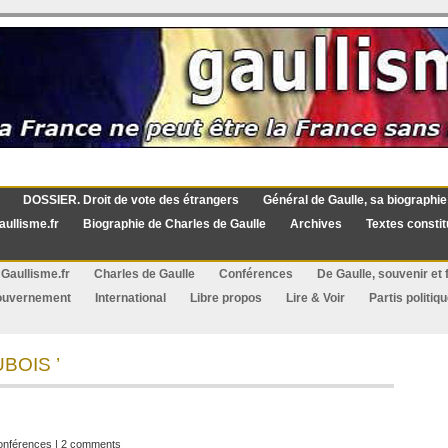
DOSSIER. Droit de vote des étrangers
Général de Gaulle, sa biographie
aullisme.fr
Biographie de Charles de Gaulle
Archives
Textes constit
Gaullisme.fr
Charles de Gaulle
Conférences
De Gaulle, souvenir et f
ouvernement
International
Libre propos
Lire & Voir
Partis politiq
UBOIS ’
onférences
|
2 comments