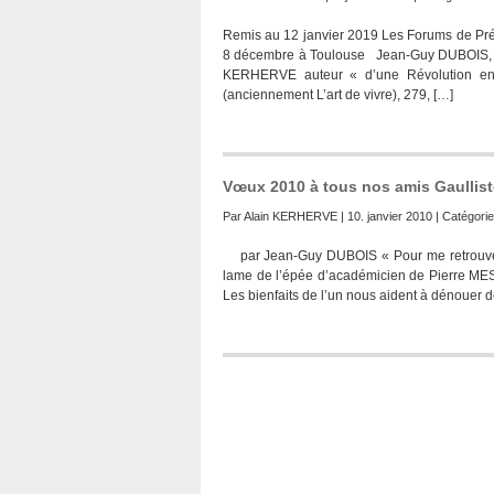
Remis au 12 janvier 2019 Les Forums de Pré
8 décembre à Toulouse Jean-Guy DUBOIS, Pr
KERHERVE auteur « d’une Révolution en 
(anciennement L’art de vivre), 279, […]
Vœux 2010 à tous nos amis Gaullis
Par
Alain KERHERVE
| 10. janvier 2010 | Catégorie
par Jean-Guy DUBOIS « Pour me retrouver m
lame de l’épée d’académicien de Pierre MESS
Les bienfaits de l’un nous aident à dénouer des