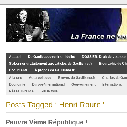
Accueil
De Gaulle, souvenir et fidélité
DOSSIER. Droit de vote des
S’abonner gratuitement aux articles de Gaullisme.fr
Biographie de Ch
Documents
À propos de Gaullisme.fr
A la une
Actu-politique
Brèves de Gaullisme.fr
Charles de Gau
Économie
Europe/International
Gouvernement
International
Réseau France
Sur la toile
Posts Tagged ‘ Henri Roure ’
Pauvre Vème République !